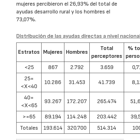
mujeres percibieron el 26,93% del total de
ayudas desarrollo rural y los hombres el
73,07%.
Distribución de las ayudas directas a nivel naciona
Total
% to
Estratos
Mujeres
Hombres
perceptores
pers
<25
867
2.792
3.659
0,7
25=
10.286
31.453
41.739
8,1
<X<40
40=
93.267
172.207
265.474
51,
<X<65
>=65
89.194
114.248
203.442
39,
Totales
193.614
320.700
514.314
10