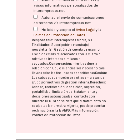
Autorizo el envío de newsletters y
avisos informativos personalizados de
interempresas.net
Autorizo el envío de comunicaciones
de terceros vía interempresas.net
He leído y acepto el
Aviso Legal
y la
Política de Protección de Datos
Responsable:
Interempresas Media, S.L.U.
Finalidades:
Suscripción a nuestra(s)
newsletter(s). Gestión de cuenta de usuario.
Envío de emails relacionados con la misma o
relativos a intereses similares o
asociados.
Conservación:
mientras dure la
relación con Ud., o mientras sea necesario para
llevar a cabo las finalidades especificadas
Cesión:
Los datos pueden cederse a otras
empresas del
grupo
por motivos de gestión interna.
Derechos:
Acceso, rectificación, oposición, supresión,
portabilidad, limitación del tratatamiento y
decisiones automatizadas:
contacte con
nuestro DPD
. Si considera que el tratamiento no
se ajusta a la normativa vigente, puede presentar
reclamación ante la
AEPD
.
Más información:
Política de Protección de Datos