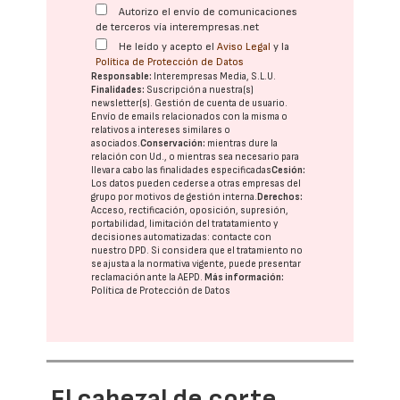
Autorizo el envío de comunicaciones
de terceros vía interempresas.net
He leído y acepto el
Aviso Legal
y la
Política de Protección de Datos
Responsable:
Interempresas Media, S.L.U.
Finalidades:
Suscripción a nuestra(s)
newsletter(s). Gestión de cuenta de usuario.
Envío de emails relacionados con la misma o
relativos a intereses similares o
asociados.
Conservación:
mientras dure la
relación con Ud., o mientras sea necesario para
llevar a cabo las finalidades especificadas
Cesión:
Los datos pueden cederse a otras
empresas del
grupo
por motivos de gestión interna.
Derechos:
Acceso, rectificación, oposición, supresión,
portabilidad, limitación del tratatamiento y
decisiones automatizadas:
contacte con
nuestro DPD
. Si considera que el tratamiento no
se ajusta a la normativa vigente, puede presentar
reclamación ante la
AEPD
.
Más información:
Política de Protección de Datos
El cabezal de corte