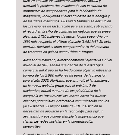
hizo un análisis del escenario económico actual y
destacó la problemática relacionada con la cadena de
suministro de componentes para la fabricación de
maquinaria, incluyendo el elevado coste de la energía y
de los fletes marítimos. Bussolati también se detuvo en
las previsiones de facturación para este año, subrayando
el récord en la cifra de volumen de negocio que se prevé
alcanzar: 1.750 millones de euros, lo que supondría un
18% más respecto al último ejercicio (1.481 M€). En este
sentido, destacó el buen comportamiento del mercado
de tractores en países como China o Turquía.
Alessandro Maritano, director comercial ejecutivo a nivel
mundial de SDF, señaló que dentro de la estrategia
comercial del grupo se ha fijado como objetivo rebasar la
barrera de los 2.000 millones de euros de facturación
para el año 2025. Maritano, que anunció el lanzamiento
de la nueva web del grupo para el próximo 7 de
noviembre, indicó que una de las prioridades de la
compañía es "maximizar" las ventas entre los nuevos
clientes potenciales y reforzar la comunicación con los
ya existentes. El responsable de SDF insistió en la
necesidad de apoyarse en la tecnología para seguir
avanzando y puso como ejemplo la importancia que
tienen las redes sociales en la comunicación
corporativa.
Durante la conferencia de prensa también hubo tiempo