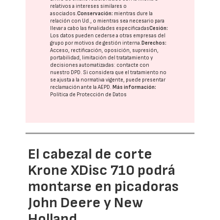
relativos a intereses similares o
asociados.
Conservación:
mientras dure la
relación con Ud., o mientras sea necesario para
llevar a cabo las finalidades especificadas
Cesión:
Los datos pueden cederse a otras
empresas del
grupo
por motivos de gestión interna.
Derechos:
Acceso, rectificación, oposición, supresión,
portabilidad, limitación del tratatamiento y
decisiones automatizadas:
contacte con
nuestro DPD
. Si considera que el tratamiento no
se ajusta a la normativa vigente, puede presentar
reclamación ante la
AEPD
.
Más información:
Política de Protección de Datos
El cabezal de corte
Krone XDisc 710 podrá
montarse en picadoras
John Deere y New
Holland