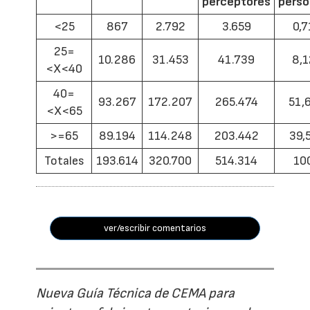
perceptores
pers
<25
867
2.792
3.659
0,7
25=
10.286
31.453
41.739
8,1
<X<40
40=
93.267
172.207
265.474
51,
<X<65
>=65
89.194
114.248
203.442
39,
Totales
193.614
320.700
514.314
10
ver/escribir comentarios
Nueva Guía Técnica de CEMA para