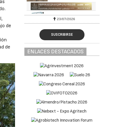
más
do.
l,
23/07/2026
ajo de
SUSCRIBIRSE
ción
ad de
ENLACES DESTACADOS