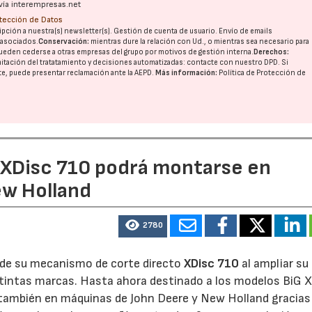
vía interempresas.net
otección de Datos
pción a nuestra(s) newsletter(s). Gestión de cuenta de usuario. Envío de emails
o asociados.
Conservación:
mientras dure la relación con Ud., o mientras sea necesario para
ueden cederse a otras
empresas del grupo
por motivos de gestión interna.
Derechos:
imitación del tratatamiento y decisiones automatizadas:
contacte con nuestro DPD
. Si
nte, puede presentar reclamación ante la
AEPD
.
Más información:
Política de Protección de
e XDisc 710 podrá montarse en
ew Holland
2780
d de su mecanismo de corte directo
XDisc 710
al ampliar su
stintas marcas. Hasta ahora destinado a los modelos BiG X
 también en máquinas de John Deere y New Holland gracias