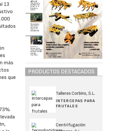
al 13
ustivo
3.000
ultados
ón
res
on más
ctos
PRODUCTOS DESTACADOS
ones que
Talleres Corbins, S.L.
INTERCEPAS PARA
FRUTALES
l 73%
 llevada
én,
Centrifugación