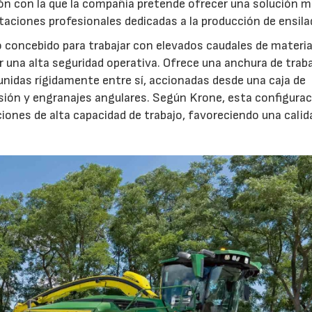
ón con la que la compañía pretende ofrecer una solución 
otaciones profesionales dedicadas a la producción de ensila
o concebido para trabajar con elevados caudales de materia
23/07/2026
27/07/2026
 una alta seguridad operativa. Ofrece una anchura de trab
unidas rígidamente entre sí, accionadas desde una caja de
sión y engranajes angulares. Según Krone, esta configura
iones de alta capacidad de trabajo, favoreciendo una calid