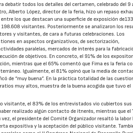
a debatir todos los detalles del certamen, celebrado del 9 
o, Alberto López, director de la feria, hizo un repaso exha
 entre los que destacan una superficie de exposición de13
e 198.608 visitantes. Posteriormente se analizaron los res
tores y visitantes, de cara a futuras celebraciones. Los
tiones en aspectos organizativos, de sectorización,
tividades paralelas, mercados de interés para la fabricaci
secución de objetivos. En concreto, el 91% de los exposito
ción, mientras que el 65% comentó que Fima es la feria c
diterráneo. Igualmente, el 81% opinó que la media de conta
icó de “muy buena”. En la práctica totalidad de las cuesti
 ratios muy altos, muestra de la buena acogida que tuvo el
co visitante, el 83% de los entrevistados vio cubiertos sus
 haber realizado algún contacto de itnerés, mientras que e
 su vez, el presidente del Comité Organizador resaltó la labor
erta expositiva y la aceptación del público visitante. Tambi