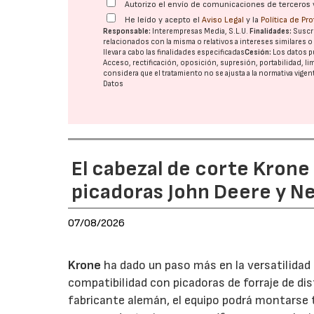
Autorizo el envío de comunicaciones de terceros 
He leído y acepto el
Aviso Legal
y la
Política de Pr
Responsable:
Interempresas Media, S.L.U.
Finalidades:
Suscri
relacionados con la misma o relativos a intereses similares 
llevar a cabo las finalidades especificadas
Cesión:
Los datos p
Acceso, rectificación, oposición, supresión, portabilidad, l
considera que el tratamiento no se ajusta a la normativa vige
Datos
El cabezal de corte Kron
picadoras John Deere y N
07/08/2026
Krone
ha dado un paso más en la versatilida
compatibilidad con picadoras de forraje de di
fabricante alemán, el equipo podrá montarse