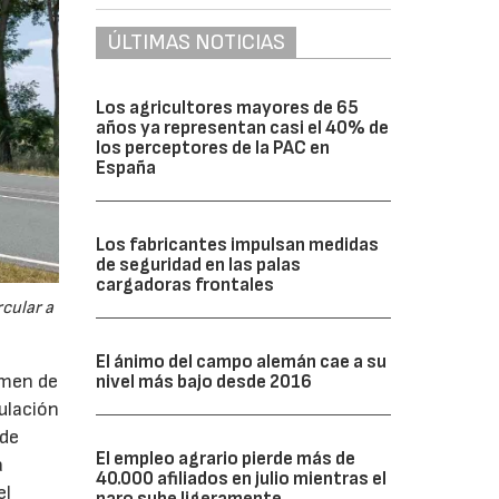
ÚLTIMAS NOTICIAS
Los agricultores mayores de 65
años ya representan casi el 40% de
los perceptores de la PAC en
España
Los fabricantes impulsan medidas
de seguridad en las palas
cargadoras frontales
cular a
El ánimo del campo alemán cae a su
imen de
nivel más bajo desde 2016
ulación
 de
El empleo agrario pierde más de
a
40.000 afiliados en julio mientras el
el
paro sube ligeramente