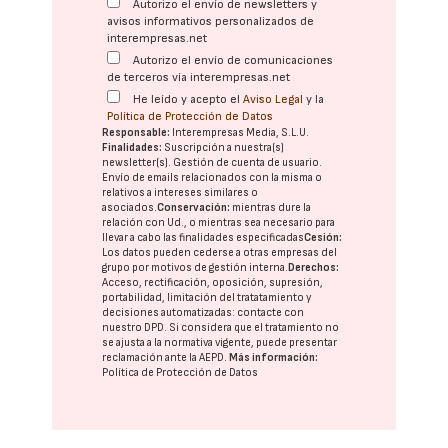
Autorizo el envío de newsletters y
avisos informativos personalizados de
interempresas.net
Autorizo el envío de comunicaciones
de terceros vía interempresas.net
He leído y acepto el
Aviso Legal
y la
Política de Protección de Datos
Responsable:
Interempresas Media, S.L.U.
Finalidades:
Suscripción a nuestra(s)
newsletter(s). Gestión de cuenta de usuario.
Envío de emails relacionados con la misma o
relativos a intereses similares o
asociados.
Conservación:
mientras dure la
relación con Ud., o mientras sea necesario para
llevar a cabo las finalidades especificadas
Cesión:
Los datos pueden cederse a otras
empresas del
grupo
por motivos de gestión interna.
Derechos:
Acceso, rectificación, oposición, supresión,
portabilidad, limitación del tratatamiento y
decisiones automatizadas:
contacte con
nuestro DPD
. Si considera que el tratamiento no
se ajusta a la normativa vigente, puede presentar
reclamación ante la
AEPD
.
Más información:
Política de Protección de Datos