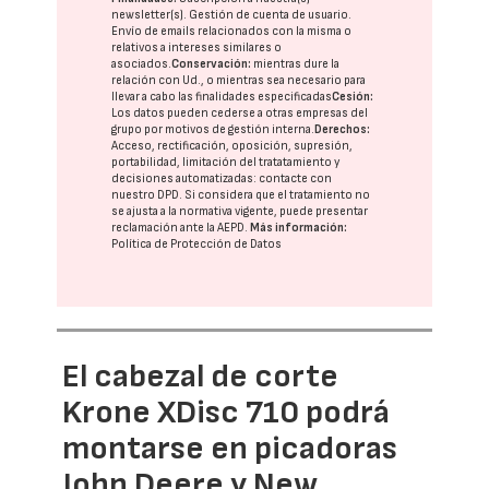
newsletter(s). Gestión de cuenta de usuario.
Envío de emails relacionados con la misma o
relativos a intereses similares o
asociados.
Conservación:
mientras dure la
relación con Ud., o mientras sea necesario para
llevar a cabo las finalidades especificadas
Cesión:
Los datos pueden cederse a otras
empresas del
grupo
por motivos de gestión interna.
Derechos:
Acceso, rectificación, oposición, supresión,
portabilidad, limitación del tratatamiento y
decisiones automatizadas:
contacte con
nuestro DPD
. Si considera que el tratamiento no
se ajusta a la normativa vigente, puede presentar
reclamación ante la
AEPD
.
Más información:
Política de Protección de Datos
El cabezal de corte
Krone XDisc 710 podrá
montarse en picadoras
John Deere y New