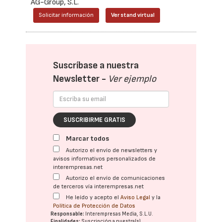
AG-Group, S.L.
Solicitar información
Ver stand virtual
Suscríbase a nuestra
Newsletter -
Ver ejemplo
SUSCRIBIRME GRATIS
Marcar todos
Autorizo el envío de newsletters y
avisos informativos personalizados de
interempresas.net
Autorizo el envío de comunicaciones
de terceros vía interempresas.net
He leído y acepto el
Aviso Legal
y la
Política de Protección de Datos
Responsable:
Interempresas Media, S.L.U.
Finalidades:
Suscripción a nuestra(s)