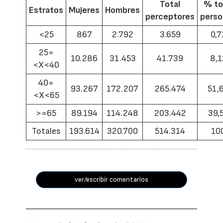
Total
% to
Estratos
Mujeres
Hombres
perceptores
pers
<25
867
2.792
3.659
0,7
25=
10.286
31.453
41.739
8,1
<X<40
40=
93.267
172.207
265.474
51,
<X<65
>=65
89.194
114.248
203.442
39,
Totales
193.614
320.700
514.314
10
ver/escribir comentarios