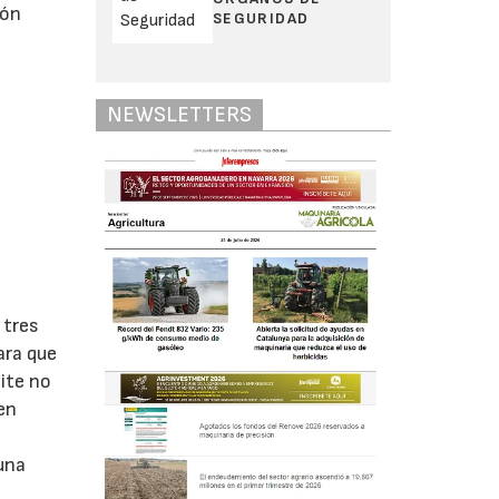
ión
SEGURIDAD
e
NEWSLETTERS
 tres
ara que
ite no
en
una