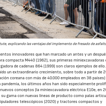
ute, explicando las ventajas del implemento de fresado de asfalto
mientos innovadores que han marcado un antes y un despué
adora compacta M440 (1962), sus primeras miniexcavadoras
rgadora de cadenas 864 (1999) son claros ejemplos de ello.
ido un extraordinario crecimiento, sobre todo a partir de 
ación coreana con más de 40.000 empleados en 38 países) 
a pandemia, los últimos años han sido especialmente prolíf
e nuevos conceptos (la miniexcavadora eléctrica E10e, en 2
 su gama con nuevas líneas de producto como palas articu
ipuladores telescópicos (2020) y tractores compactos y