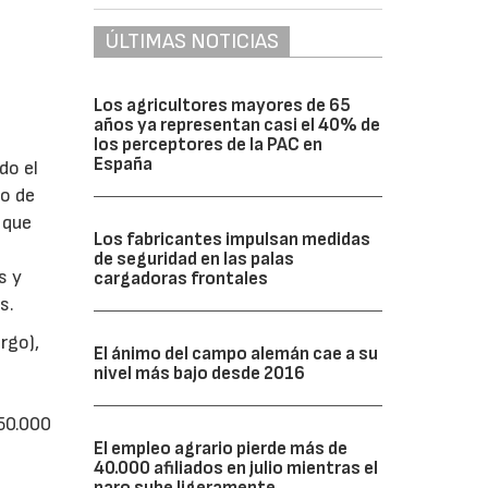
ÚLTIMAS NOTICIAS
Los agricultores mayores de 65
años ya representan casi el 40% de
los perceptores de la PAC en
España
do el
ro de
 que
Los fabricantes impulsan medidas
de seguridad en las palas
s y
cargadoras frontales
s.
rgo),
El ánimo del campo alemán cae a su
nivel más bajo desde 2016
0
50.000
El empleo agrario pierde más de
40.000 afiliados en julio mientras el
paro sube ligeramente