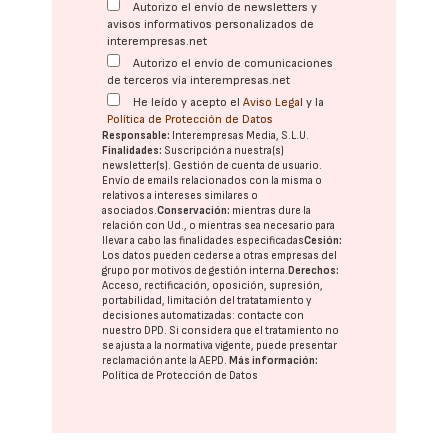
Autorizo el envío de newsletters y
avisos informativos personalizados de
interempresas.net
Autorizo el envío de comunicaciones
de terceros vía interempresas.net
He leído y acepto el
Aviso Legal
y la
Política de Protección de Datos
Responsable:
Interempresas Media, S.L.U.
Finalidades:
Suscripción a nuestra(s)
newsletter(s). Gestión de cuenta de usuario.
Envío de emails relacionados con la misma o
relativos a intereses similares o
asociados.
Conservación:
mientras dure la
relación con Ud., o mientras sea necesario para
llevar a cabo las finalidades especificadas
Cesión:
Los datos pueden cederse a otras
empresas del
grupo
por motivos de gestión interna.
Derechos:
Acceso, rectificación, oposición, supresión,
portabilidad, limitación del tratatamiento y
decisiones automatizadas:
contacte con
nuestro DPD
. Si considera que el tratamiento no
se ajusta a la normativa vigente, puede presentar
reclamación ante la
AEPD
.
Más información:
Política de Protección de Datos