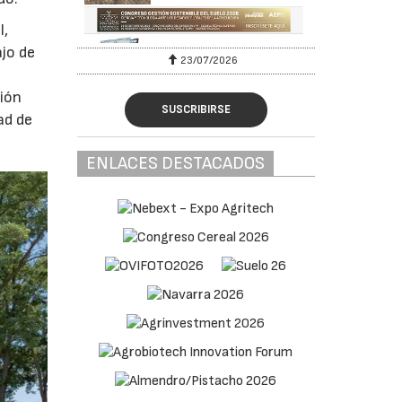
l,
ajo de
23/07/2026
ción
SUSCRIBIRSE
ad de
ENLACES DESTACADOS