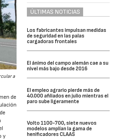
ÚLTIMAS NOTICIAS
Los fabricantes impulsan medidas
de seguridad en las palas
cargadoras frontales
El ánimo del campo alemán cae a su
nivel más bajo desde 2016
cular a
El empleo agrario pierde más de
40.000 afiliados en julio mientras el
imen de
paro sube ligeramente
ulación
 de
a
Volto 1100-700, siete nuevos
el
modelos amplían la gama de
henificadores CLAAS
o y