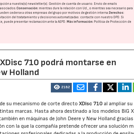
pción a nuestra(s) newsletter(s). Gestión de cuenta de usuario. Envío de emails
o asociados.
Conservación:
mientras dure la relación con Ud., o mientras sea necesario para
ueden cederse a otras
empresas del grupo
por motivos de gestión interna.
Derechos:
imitación del tratatamiento y decisiones automatizadas:
contacte con nuestro DPD
. Si
nte, puede presentar reclamación ante la
AEPD
.
Más información:
Política de Protección de
e XDisc 710 podrá montarse en
ew Holland
2182
d de su mecanismo de corte directo
XDisc 710
al ampliar su
stintas marcas. Hasta ahora destinado a los modelos BiG X
 también en máquinas de John Deere y New Holland gracias
ón con la que la compañía pretende ofrecer una solución 
otaciones profesionales dedicadas a la producción de ensila