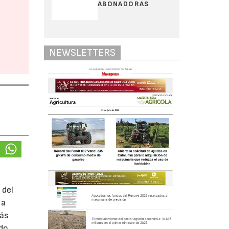
ABONADORAS
NEWSLETTERS
 del
 a
más
do.