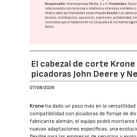
Responsable:
Interempresas Media, S.L.U.
Finalidades:
Suscri
relacionados con la misma o relativos a intereses similares 
llevar a cabo las finalidades especificadas
Cesión:
Los datos p
Acceso, rectificación, oposición, supresión, portabilidad, l
considera que el tratamiento no se ajusta a la normativa vige
Datos
El cabezal de corte Kron
picadoras John Deere y N
07/08/2026
Krone
ha dado un paso más en la versatilida
compatibilidad con picadoras de forraje de di
fabricante alemán, el equipo podrá montarse
nuevas adaptaciones específicas, una evoluci
flexible para las empresas de servicios y expl