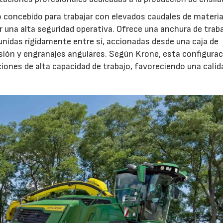
o concebido para trabajar con elevados caudales de materia
 una alta seguridad operativa. Ofrece una anchura de trab
23/07/2026
27/07/2026
unidas rígidamente entre sí, accionadas desde una caja de
sión y engranajes angulares. Según Krone, esta configura
iones de alta capacidad de trabajo, favoreciendo una calid