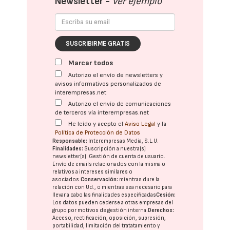
Newsletter -
Ver ejemplo
SUSCRIBIRME GRATIS
Marcar todos
Autorizo el envío de newsletters y
avisos informativos personalizados de
interempresas.net
Autorizo el envío de comunicaciones
de terceros vía interempresas.net
He leído y acepto el
Aviso Legal
y la
Política de Protección de Datos
Responsable:
Interempresas Media, S.L.U.
Finalidades:
Suscripción a nuestra(s)
newsletter(s). Gestión de cuenta de usuario.
Envío de emails relacionados con la misma o
relativos a intereses similares o
asociados.
Conservación:
mientras dure la
relación con Ud., o mientras sea necesario para
llevar a cabo las finalidades especificadas
Cesión:
Los datos pueden cederse a otras
empresas del
grupo
por motivos de gestión interna.
Derechos:
Acceso, rectificación, oposición, supresión,
portabilidad, limitación del tratatamiento y