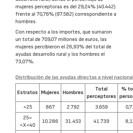
mujeres perceptoras es del 29,24% (40.442)
frente al 70,76% (97.582) correspondiente a
hombres.
Con respecto a los importes, que sumaron
un total de 709,07 millones de euros, las
mujeres percibieron el 26,93% del total de
ayudas desarrollo rural y los hombres el
73,07%.
Distribución de las ayudas directas a nivel naciona
Total
% to
Estratos
Mujeres
Hombres
perceptores
pers
<25
867
2.792
3.659
0,7
25=
10.286
31.453
41.739
8,1
<X<40