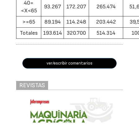
40=
93.267
172.207
265.474
51,
<X<65
>=65
89.194
114.248
203.442
39,
Totales
193.614
320.700
514.314
10
ver/escribir comentarios
REVISTAS