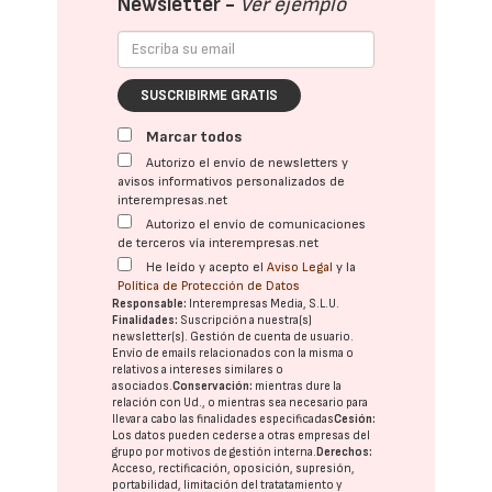
Newsletter -
Ver ejemplo
SUSCRIBIRME GRATIS
Marcar todos
Autorizo el envío de newsletters y
avisos informativos personalizados de
interempresas.net
Autorizo el envío de comunicaciones
de terceros vía interempresas.net
He leído y acepto el
Aviso Legal
y la
Política de Protección de Datos
Responsable:
Interempresas Media, S.L.U.
Finalidades:
Suscripción a nuestra(s)
newsletter(s). Gestión de cuenta de usuario.
Envío de emails relacionados con la misma o
relativos a intereses similares o
asociados.
Conservación:
mientras dure la
relación con Ud., o mientras sea necesario para
llevar a cabo las finalidades especificadas
Cesión:
Los datos pueden cederse a otras
empresas del
grupo
por motivos de gestión interna.
Derechos:
Acceso, rectificación, oposición, supresión,
portabilidad, limitación del tratatamiento y