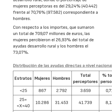
mujeres perceptoras es del 29,24% (40.442)
frente al 70,76% (97.582) correspondiente a
hombres.
Con respecto a los importes, que sumaron
un total de 709,07 millones de euros, las
mujeres percibieron el 26,93% del total de
ayudas desarrollo rural y los hombres el
73,07%.
Distribución de las ayudas directas a nivel naciona
Total
% to
Estratos
Mujeres
Hombres
perceptores
pers
<25
867
2.792
3.659
0,7
25=
10.286
31.453
41.739
8,1
<X<40