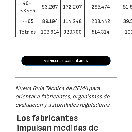
40=
93.267
172.207
265.474
51,
<X<65
>=65
89.194
114.248
203.442
39,
Totales
193.614
320.700
514.314
10
ver/escribir comentarios
Nueva Guía Técnica de CEMA para
orientar a fabricantes, organismos de
evaluación y autoridades reguladoras
Los fabricantes
impulsan medidas de