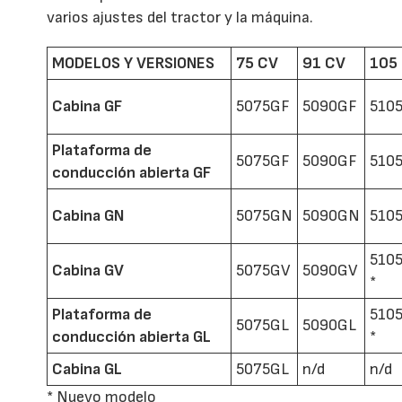
varios ajustes del tractor y la máquina.
MODELOS Y VERSIONES
75 CV
91 CV
105
Cabina GF
5075GF
5090GF
510
Plataforma de
5075GF
5090GF
510
conducción abierta GF
Cabina GN
5075GN
5090GN
510
510
Cabina GV
5075GV
5090GV
*
Plataforma de
510
5075GL
5090GL
conducción abierta GL
*
Cabina GL
5075GL
n/d
n/d
* Nuevo modelo