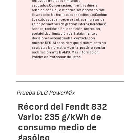
relativos a intereses similares o
asociados.
Conservación:
mientras dure la
relación con Ud., o mientras sea necesario para
llevar a cabo las finalidades especificadas
Cesión:
Los datos pueden cederse a otras
empresas del
grupo
por motivos de gestión interna.
Derechos:
Acceso, rectificación, oposición, supresión,
portabilidad, limitación del tratatamiento y
decisiones automatizadas:
contacte con
nuestro DPD
. Si considera que el tratamiento no
se ajusta a la normativa vigente, puede presentar
reclamación ante la
AEPD
.
Más información:
Política de Protección de Datos
Prueba DLG PowerMix
Récord del Fendt 832
Vario: 235 g/kWh de
consumo medio de
gasóleo