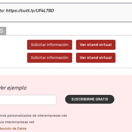
to:
https://cutt.ly/UF4L7BD
23/07/2026
27/07/2026
AS
Solicitar información
Ver stand virtual
Solicitar información
Ver stand virtual
Ver ejemplo
SUSCRIBIRME GRATIS
ativos personalizados de interempresas.net
vía interempresas.net
otección de Datos