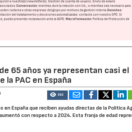
pción a nuestra(s) newsletter(s). Gestión de cuenta de usuario. Envío de emails
o asociados.
Conservación:
mientras dure la relación con Ud., o mientras sea necesario para
ueden cederse a otras
empresas del grupo
por motivos de gestión interna.
Derechos:
imitación del tratatamiento y decisiones automatizadas:
contacte con nuestro DPD
. Si
nte, puede presentar reclamación ante la
AEPD
.
Más información:
Política de Protección de
de 65 años ya representan casi el
e la PAC en España
6
392
 en España que reciben ayudas directas de la Política Ag
aumentó con respecto a 2024. Esta franja de edad repr