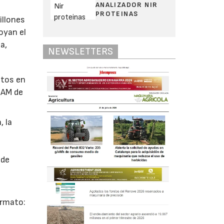
ANALIZADOR NIR
PROTEINAS
illones
oyan el
a,
NEWSLETTERS
ntos en
SIAM de
, la
 de
ormato: