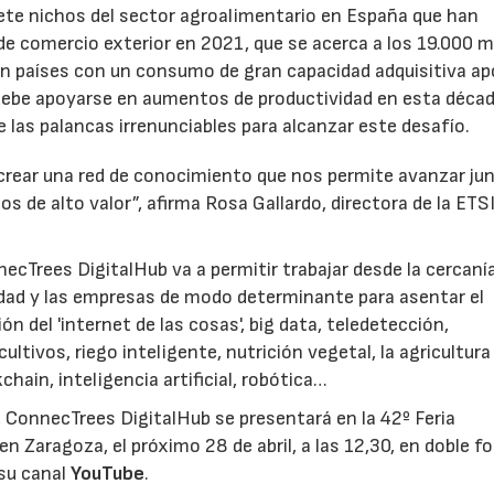
siete nichos del sector agroalimentario en España que han
 de comercio exterior en 2021, que se acerca a los 19.000 m
en países con un consumo de gran capacidad adquisitiva ap
debe apoyarse en aumentos de productividad en esta décad
e las palancas irrenunciables para alcanzar este desafío.
crear una red de conocimiento que nos permite avanzar ju
sos de alto valor”, afirma Rosa Gallardo, directora de la ET
necTrees DigitalHub va a permitir trabajar desde la cercanía
sidad y las empresas de modo determinante para asentar el
ón del 'internet de las cosas', big data, teledetección,
ultivos, riego inteligente, nutrición vegetal, la agricultura
chain, inteligencia artificial, robótica…
', ConnecTrees DigitalHub se presentará en la 42º Feria
en Zaragoza, el próximo 28 de abril, a las 12,30, en doble f
 su canal
YouTube
.