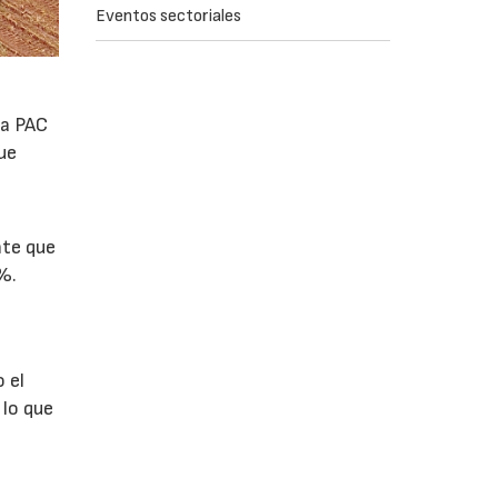
Eventos sectoriales
la PAC
ue
nte que
%.
 el
 lo que