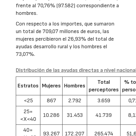
frente al 70,76% (97.582) correspondiente a
hombres.
Con respecto a los importes, que sumaron
un total de 709,07 millones de euros, las
mujeres percibieron el 26,93% del total de
ayudas desarrollo rural y los hombres el
73,07%.
Distribución de las ayudas directas a nivel naciona
Total
% to
Estratos
Mujeres
Hombres
perceptores
pers
<25
867
2.792
3.659
0,7
25=
10.286
31.453
41.739
8,1
<X<40
40=
93.267
172.207
265.474
51,