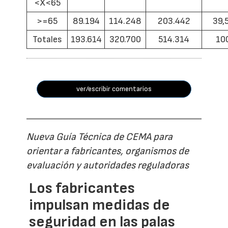
<X<65
>=65
89.194
114.248
203.442
39,
Totales
193.614
320.700
514.314
10
ver/escribir comentarios
Nueva Guía Técnica de CEMA para
orientar a fabricantes, organismos de
evaluación y autoridades reguladoras
Los fabricantes
impulsan medidas de
seguridad en las palas