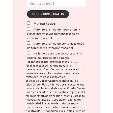
SUSCRIBIRME GRATIS
Marcar todos
Autorizo el envío de newsletters y
avisos informativos personalizados de
interempresas.net
Autorizo el envío de comunicaciones
de terceros vía interempresas.net
He leído y acepto el
Aviso Legal
y la
Política de Protección de Datos
Responsable:
Interempresas Media, S.L.U.
Finalidades:
Suscripción a nuestra(s)
newsletter(s). Gestión de cuenta de usuario.
Envío de emails relacionados con la misma o
relativos a intereses similares o
asociados.
Conservación:
mientras dure la
relación con Ud., o mientras sea necesario para
llevar a cabo las finalidades especificadas
Cesión:
Los datos pueden cederse a otras
empresas del
grupo
por motivos de gestión interna.
Derechos:
Acceso, rectificación, oposición, supresión,
portabilidad, limitación del tratatamiento y
decisiones automatizadas:
contacte con
nuestro DPD
. Si considera que el tratamiento no