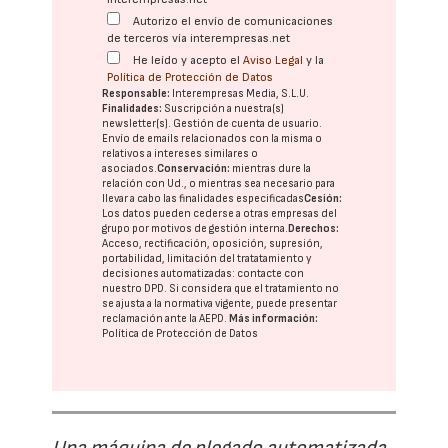
Autorizo el envío de comunicaciones
de terceros vía interempresas.net
He leído y acepto el
Aviso Legal
y la
Política de Protección de Datos
Responsable:
Interempresas Media, S.L.U.
Finalidades:
Suscripción a nuestra(s)
newsletter(s). Gestión de cuenta de usuario.
Envío de emails relacionados con la misma o
relativos a intereses similares o
asociados.
Conservación:
mientras dure la
relación con Ud., o mientras sea necesario para
llevar a cabo las finalidades especificadas
Cesión:
Los datos pueden cederse a otras
empresas del
grupo
por motivos de gestión interna.
Derechos:
Acceso, rectificación, oposición, supresión,
portabilidad, limitación del tratatamiento y
decisiones automatizadas:
contacte con
nuestro DPD
. Si considera que el tratamiento no
se ajusta a la normativa vigente, puede presentar
reclamación ante la
AEPD
.
Más información:
Política de Protección de Datos
Una máquina de plegado automatizada