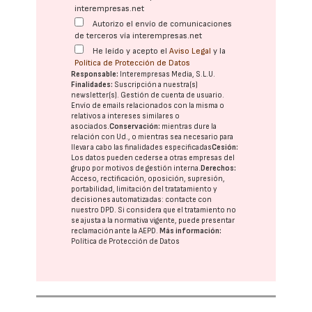
interempresas.net
Autorizo el envío de comunicaciones
de terceros vía interempresas.net
He leído y acepto el
Aviso Legal
y la
Política de Protección de Datos
Responsable:
Interempresas Media, S.L.U.
Finalidades:
Suscripción a nuestra(s)
newsletter(s). Gestión de cuenta de usuario.
Envío de emails relacionados con la misma o
relativos a intereses similares o
asociados.
Conservación:
mientras dure la
relación con Ud., o mientras sea necesario para
llevar a cabo las finalidades especificadas
Cesión:
Los datos pueden cederse a otras
empresas del
grupo
por motivos de gestión interna.
Derechos:
Acceso, rectificación, oposición, supresión,
portabilidad, limitación del tratatamiento y
decisiones automatizadas:
contacte con
nuestro DPD
. Si considera que el tratamiento no
se ajusta a la normativa vigente, puede presentar
reclamación ante la
AEPD
.
Más información:
Política de Protección de Datos