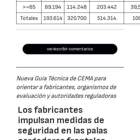
>=65
89.194
114.248
203.442
39,
Totales
193.614
320.700
514.314
10
ver/escribir comentarios
Nueva Guía Técnica de CEMA para
orientar a fabricantes, organismos de
evaluación y autoridades reguladoras
Los fabricantes
impulsan medidas de
seguridad en las palas