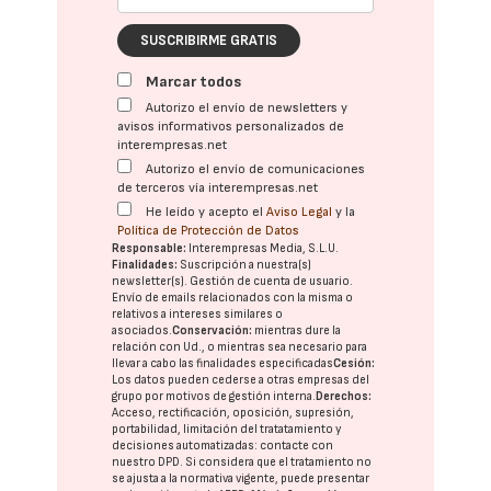
SUSCRIBIRME GRATIS
Marcar todos
Autorizo el envío de newsletters y
avisos informativos personalizados de
interempresas.net
Autorizo el envío de comunicaciones
de terceros vía interempresas.net
He leído y acepto el
Aviso Legal
y la
Política de Protección de Datos
Responsable:
Interempresas Media, S.L.U.
Finalidades:
Suscripción a nuestra(s)
newsletter(s). Gestión de cuenta de usuario.
Envío de emails relacionados con la misma o
relativos a intereses similares o
asociados.
Conservación:
mientras dure la
relación con Ud., o mientras sea necesario para
llevar a cabo las finalidades especificadas
Cesión:
Los datos pueden cederse a otras
empresas del
grupo
por motivos de gestión interna.
Derechos:
Acceso, rectificación, oposición, supresión,
portabilidad, limitación del tratatamiento y
decisiones automatizadas:
contacte con
nuestro DPD
. Si considera que el tratamiento no
se ajusta a la normativa vigente, puede presentar