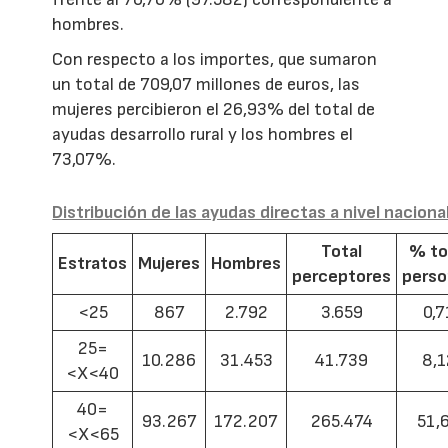
hombres.
Con respecto a los importes, que sumaron
un total de 709,07 millones de euros, las
mujeres percibieron el 26,93% del total de
ayudas desarrollo rural y los hombres el
73,07%.
Distribución de las ayudas directas a nivel naciona
Total
% to
Estratos
Mujeres
Hombres
perceptores
pers
<25
867
2.792
3.659
0,7
25=
10.286
31.453
41.739
8,1
<X<40
40=
93.267
172.207
265.474
51,
<X<65