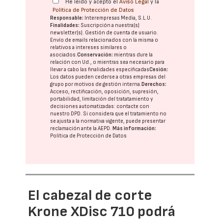
He leído y acepto el
Aviso Legal
y la
Política de Protección de Datos
Responsable:
Interempresas Media, S.L.U.
Finalidades:
Suscripción a nuestra(s)
newsletter(s). Gestión de cuenta de usuario.
Envío de emails relacionados con la misma o
relativos a intereses similares o
asociados.
Conservación:
mientras dure la
relación con Ud., o mientras sea necesario para
llevar a cabo las finalidades especificadas
Cesión:
Los datos pueden cederse a otras
empresas del
grupo
por motivos de gestión interna.
Derechos:
Acceso, rectificación, oposición, supresión,
portabilidad, limitación del tratatamiento y
decisiones automatizadas:
contacte con
nuestro DPD
. Si considera que el tratamiento no
se ajusta a la normativa vigente, puede presentar
reclamación ante la
AEPD
.
Más información:
Política de Protección de Datos
El cabezal de corte
Krone XDisc 710 podrá