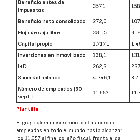
Beneficio antes de
357,1
158
impuestos
Beneficio neto consolidado
272,6
107
Flujo de caja libre
381,5
308
Capital propio
1.717,1
1.4
Inversiones en inmovilizado
138,1
131
I+D
262,3
237
Suma del balance
4.246,1
3.7
Número de empleados (30
11.957
11.
sept.)
Plantilla
El grupo alemán incrementó el número de
empleados en todo el mundo hasta alcanzar
los 11.957 al final del año fiscal, frente a los