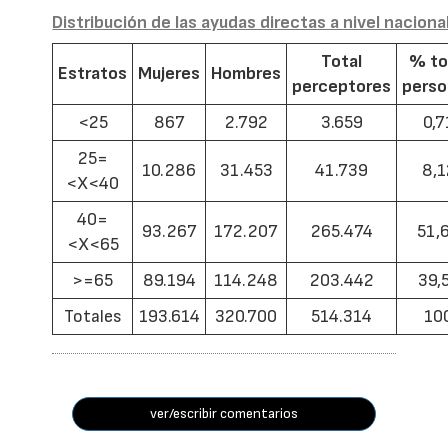
Distribución de las ayudas directas a nivel naciona
Total
% to
Estratos
Mujeres
Hombres
perceptores
pers
<25
867
2.792
3.659
0,7
25=
10.286
31.453
41.739
8,1
<X<40
40=
93.267
172.207
265.474
51,
<X<65
>=65
89.194
114.248
203.442
39,
Totales
193.614
320.700
514.314
10
ver/escribir comentarios