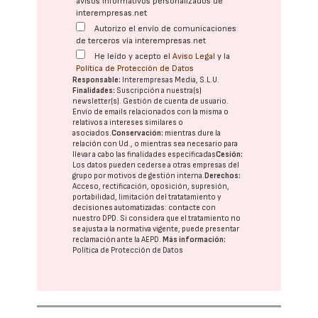
avisos informativos personalizados de
interempresas.net
Autorizo el envío de comunicaciones
de terceros vía interempresas.net
He leído y acepto el
Aviso Legal
y la
Política de Protección de Datos
Responsable:
Interempresas Media, S.L.U.
Finalidades:
Suscripción a nuestra(s)
newsletter(s). Gestión de cuenta de usuario.
Envío de emails relacionados con la misma o
relativos a intereses similares o
asociados.
Conservación:
mientras dure la
relación con Ud., o mientras sea necesario para
llevar a cabo las finalidades especificadas
Cesión:
Los datos pueden cederse a otras
empresas del
grupo
por motivos de gestión interna.
Derechos:
Acceso, rectificación, oposición, supresión,
portabilidad, limitación del tratatamiento y
decisiones automatizadas:
contacte con
nuestro DPD
. Si considera que el tratamiento no
se ajusta a la normativa vigente, puede presentar
reclamación ante la
AEPD
.
Más información:
Política de Protección de Datos