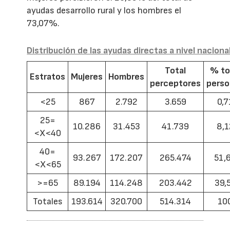
ayudas desarrollo rural y los hombres el
73,07%.
Distribución de las ayudas directas a nivel naciona
Total
% to
Estratos
Mujeres
Hombres
perceptores
pers
<25
867
2.792
3.659
0,7
25=
10.286
31.453
41.739
8,1
<X<40
40=
93.267
172.207
265.474
51,
<X<65
>=65
89.194
114.248
203.442
39,
Totales
193.614
320.700
514.314
10