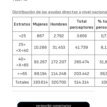
Distribución de las ayudas directas a nivel naciona
Total
% to
Estratos
Mujeres
Hombres
perceptores
pers
<25
867
2.792
3.659
0,7
25=
10.286
31.453
41.739
8,1
<X<40
40=
93.267
172.207
265.474
51,
<X<65
>=65
89.194
114.248
203.442
39,
Totales
193.614
320.700
514.314
10
ver/escribir comentarios