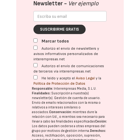
Newsletter -
Ver ejemplo
SUSCRIBIRME GRATIS
Marcar todos
Autorizo el envío de newsletters y
avisos informativos personalizados de
interempresas.net
Autorizo el envío de comunicaciones
de terceros vía interempresas.net
He leído y acepto el
Aviso Legal
y la
Política de Protección de Datos
Responsable:
Interempresas Media, S.L.U.
Finalidades:
Suscripción a nuestra(s)
newsletter(s). Gestión de cuenta de usuario.
Envío de emails relacionados con la misma o
relativos a intereses similares o
asociados.
Conservación:
mientras dure la
relación con Ud., o mientras sea necesario para
llevar a cabo las finalidades especificadas
Cesión:
Los datos pueden cederse a otras
empresas del
grupo
por motivos de gestión interna.
Derechos:
Acceso, rectificación, oposición, supresión,