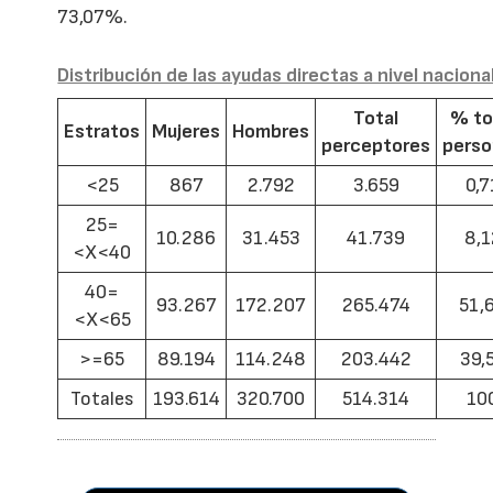
73,07%.
Distribución de las ayudas directas a nivel naciona
Total
% to
Estratos
Mujeres
Hombres
perceptores
pers
<25
867
2.792
3.659
0,7
25=
10.286
31.453
41.739
8,1
<X<40
40=
93.267
172.207
265.474
51,
<X<65
>=65
89.194
114.248
203.442
39,
Totales
193.614
320.700
514.314
10