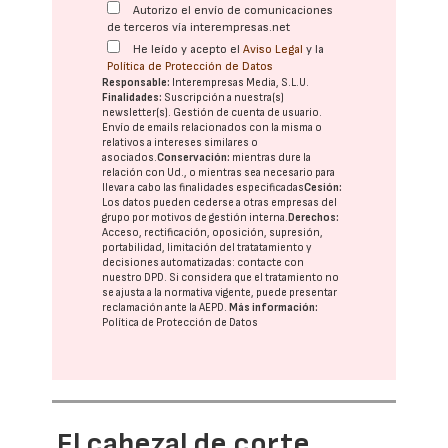
Autorizo el envío de comunicaciones
de terceros vía interempresas.net
He leído y acepto el
Aviso Legal
y la
Política de Protección de Datos
Responsable:
Interempresas Media, S.L.U.
Finalidades:
Suscripción a nuestra(s)
newsletter(s). Gestión de cuenta de usuario.
Envío de emails relacionados con la misma o
relativos a intereses similares o
asociados.
Conservación:
mientras dure la
relación con Ud., o mientras sea necesario para
llevar a cabo las finalidades especificadas
Cesión:
Los datos pueden cederse a otras
empresas del
grupo
por motivos de gestión interna.
Derechos:
Acceso, rectificación, oposición, supresión,
portabilidad, limitación del tratatamiento y
decisiones automatizadas:
contacte con
nuestro DPD
. Si considera que el tratamiento no
se ajusta a la normativa vigente, puede presentar
reclamación ante la
AEPD
.
Más información:
Política de Protección de Datos
El cabezal de corte