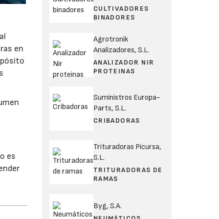
CULTIVADORES
BINADORES
al
Agrotronik
eras en
Analizadores, S.L.
opósito
ANALIZADOR NIR
PROTEINAS
s
Suministros Europa-
olumen
Parts, S.L.
CRIBADORAS
Trituradoras Picursa,
o es
S.L.
vender
TRITURADORAS DE
RAMAS
Byg, S.A.
NEUMÁTICOS