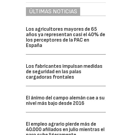
ÚLTIMAS NOTICIAS
Los agricultores mayores de 65
años ya representan casi el 40% de
los perceptores de la PAC en
España
Los fabricantes impulsan medidas
de seguridad en las palas
cargadoras frontales
El ánimo del campo alemán cae a su
nivel más bajo desde 2016
El empleo agrario pierde más de
40.000 afiliados en julio mientras el
paro sube ligeramente