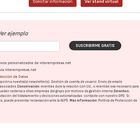
Solicitar información
Ver stand virtual
Ver ejemplo
SUSCRIBIRME GRATIS
ativos personalizados de interempresas.net
vía interempresas.net
otección de Datos
pción a nuestra(s) newsletter(s). Gestión de cuenta de usuario. Envío de emails
o asociados.
Conservación:
mientras dure la relación con Ud., o mientras sea necesario para
ueden cederse a otras
empresas del grupo
por motivos de gestión interna.
Derechos:
imitación del tratatamiento y decisiones automatizadas:
contacte con nuestro DPD
. Si
nte, puede presentar reclamación ante la
AEPD
.
Más información:
Política de Protección de