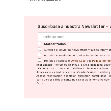
Suscríbase a nuestra Newsletter -
Marcar todos
Autorizo el envío de newsletters y avisos inform
Autorizo el envío de comunicaciones de terceros 
He leído y acepto el
Aviso Legal
y la
Política de Pr
Responsable:
Interempresas Media, S.L.U.
Finalidades:
Suscri
relacionados con la misma o relativos a intereses similares 
llevar a cabo las finalidades especificadas
Cesión:
Los datos p
Acceso, rectificación, oposición, supresión, portabilidad, l
considera que el tratamiento no se ajusta a la normativa vige
Datos