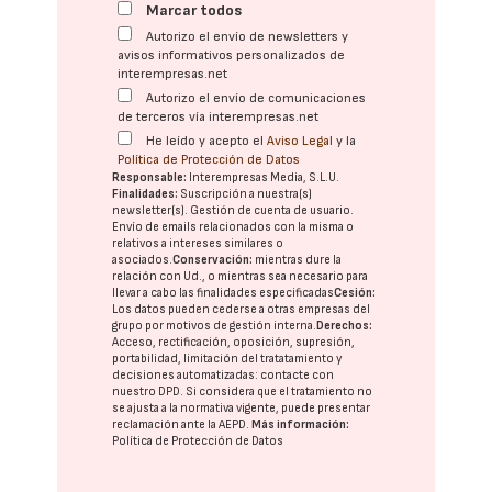
Marcar todos
Autorizo el envío de newsletters y
avisos informativos personalizados de
interempresas.net
Autorizo el envío de comunicaciones
de terceros vía interempresas.net
He leído y acepto el
Aviso Legal
y la
Política de Protección de Datos
Responsable:
Interempresas Media, S.L.U.
Finalidades:
Suscripción a nuestra(s)
newsletter(s). Gestión de cuenta de usuario.
Envío de emails relacionados con la misma o
relativos a intereses similares o
asociados.
Conservación:
mientras dure la
relación con Ud., o mientras sea necesario para
llevar a cabo las finalidades especificadas
Cesión:
Los datos pueden cederse a otras
empresas del
grupo
por motivos de gestión interna.
Derechos:
Acceso, rectificación, oposición, supresión,
portabilidad, limitación del tratatamiento y
decisiones automatizadas:
contacte con
nuestro DPD
. Si considera que el tratamiento no
se ajusta a la normativa vigente, puede presentar
reclamación ante la
AEPD
.
Más información:
Política de Protección de Datos