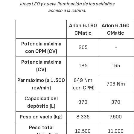
luces LED y nueva iluminación de los peldaños
acceso a la cabina.
Arion 6.190
Arion 6.160
CMatic
CMatic
Potencia máxima
205
-
con CPM (CV)
Potencia máxima
185
165
(CV)
Par máximo (a 1.500
849 Nm
703 Nm
rev/min)
(con CPM)
Capacidad del
370
370
depósito (L)
Peso en vacío (kg)
8.335
7.600
Peso total
12.500
11.000