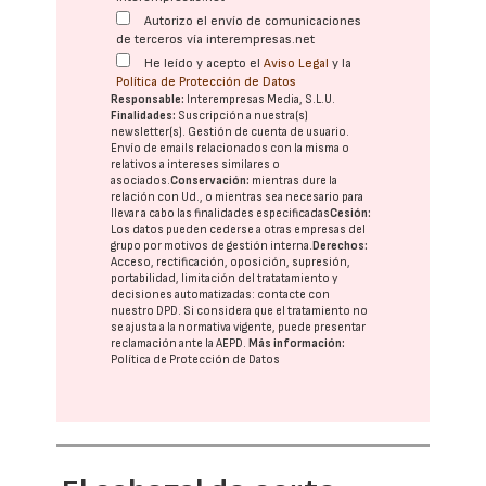
Autorizo el envío de comunicaciones
de terceros vía interempresas.net
He leído y acepto el
Aviso Legal
y la
Política de Protección de Datos
Responsable:
Interempresas Media, S.L.U.
Finalidades:
Suscripción a nuestra(s)
newsletter(s). Gestión de cuenta de usuario.
Envío de emails relacionados con la misma o
relativos a intereses similares o
asociados.
Conservación:
mientras dure la
relación con Ud., o mientras sea necesario para
llevar a cabo las finalidades especificadas
Cesión:
Los datos pueden cederse a otras
empresas del
grupo
por motivos de gestión interna.
Derechos:
Acceso, rectificación, oposición, supresión,
portabilidad, limitación del tratatamiento y
decisiones automatizadas:
contacte con
nuestro DPD
. Si considera que el tratamiento no
se ajusta a la normativa vigente, puede presentar
reclamación ante la
AEPD
.
Más información:
Política de Protección de Datos