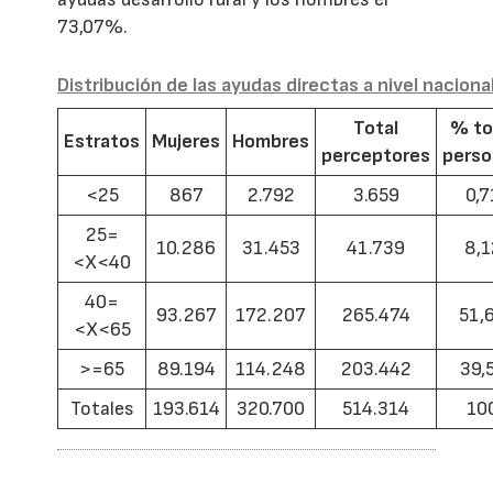
73,07%.
Distribución de las ayudas directas a nivel naciona
Total
% to
Estratos
Mujeres
Hombres
perceptores
pers
<25
867
2.792
3.659
0,7
25=
10.286
31.453
41.739
8,1
<X<40
40=
93.267
172.207
265.474
51,
<X<65
>=65
89.194
114.248
203.442
39,
Totales
193.614
320.700
514.314
10