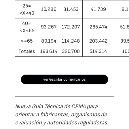
25=
10.286
31.453
41.739
8,1
<X<40
40=
93.267
172.207
265.474
51,
<X<65
>=65
89.194
114.248
203.442
39,
Totales
193.614
320.700
514.314
10
ver/escribir comentarios
Nueva Guía Técnica de CEMA para
orientar a fabricantes, organismos de
evaluación y autoridades reguladoras