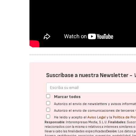
Suscríbase a nuestra Newsletter -
Marcar todos
Autorizo el envío de newsletters y avisos inform
Autorizo el envío de comunicaciones de terceros 
He leído y acepto el
Aviso Legal
y la
Política de Pr
Responsable:
Interempresas Media, S.L.U.
Finalidades:
Suscri
relacionados con la misma o relativos a intereses similares 
llevar a cabo las finalidades especificadas
Cesión:
Los datos p
Acceso, rectificación, oposición, supresión, portabilidad, l