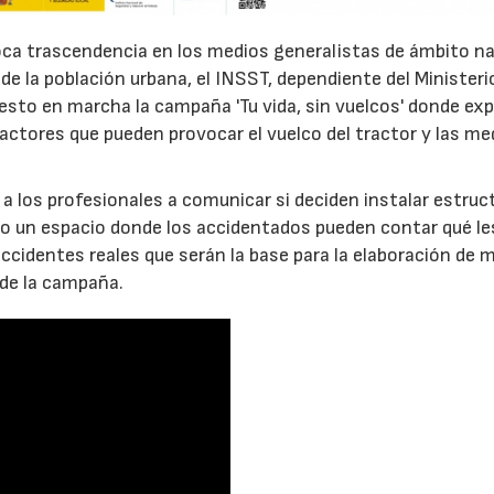
 poca trascendencia en los medios generalistas de ámbito n
23/07/2026
27/07/2026
de la población urbana, el INSST, dependiente del Ministeri
uesto en marcha la campaña 'Tu vida, sin vuelcos' donde exp
actores que pueden provocar el vuelco del tractor y las me
 los profesionales a comunicar si deciden instalar estruc
do un espacio donde los accidentados pueden contar qué le
accidentes reales que serán la base para la elaboración de m
 de la campaña.