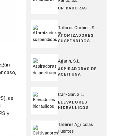
Parts, S.L.
CRIBADORAS
Talleres Corbins, S.L.
ATOMIZADORES
SUSPENDIDOS
Agarin, S.L.
según
ASPIRADORAS DE
er caso,
ACEITUNA
Car-Gar, S.L.
S), es
ELEVADORES
l
HIDRÁULICOS
OPS y
Talleres Agrícolas
Fuertes