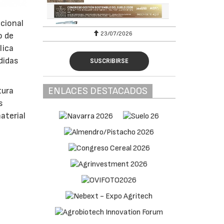
acional
23/07/2026
o de
lica
didas
SUSCRIBIRSE
ENLACES DESTACADOS
tura
s
aterial