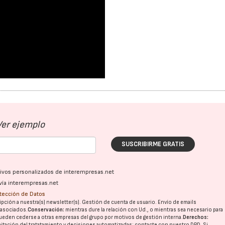
Ver ejemplo
SUSCRIBIRME GRATIS
ativos personalizados de interempresas.net
vía interempresas.net
otección de Datos
pción a nuestra(s) newsletter(s). Gestión de cuenta de usuario. Envío de emails
o asociados.
Conservación:
mientras dure la relación con Ud., o mientras sea necesario para
ueden cederse a otras
empresas del grupo
por motivos de gestión interna.
Derechos:
imitación del tratatamiento y decisiones automatizadas:
contacte con nuestro DPD
. Si