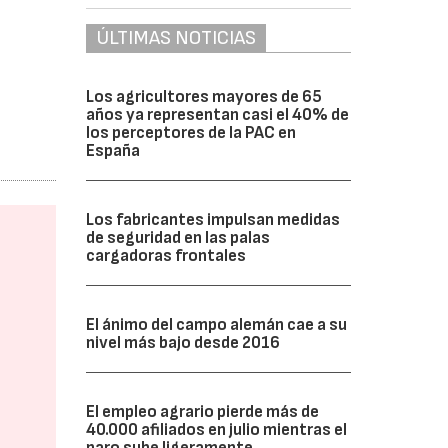
ÚLTIMAS NOTICIAS
Los agricultores mayores de 65
años ya representan casi el 40% de
los perceptores de la PAC en
España
Los fabricantes impulsan medidas
de seguridad en las palas
cargadoras frontales
El ánimo del campo alemán cae a su
nivel más bajo desde 2016
El empleo agrario pierde más de
40.000 afiliados en julio mientras el
paro sube ligeramente