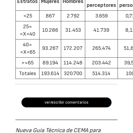
Estratos
Mujeres
Hombres
perceptores
pers
<25
867
2.792
3.659
0,7
25=
10.286
31.453
41.739
8,1
<X<40
40=
93.267
172.207
265.474
51,
<X<65
>=65
89.194
114.248
203.442
39,
Totales
193.614
320.700
514.314
10
ver/escribir comentarios
Nueva Guía Técnica de CEMA para