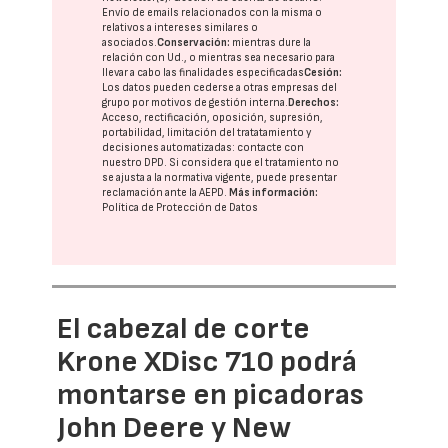
Envío de emails relacionados con la misma o
relativos a intereses similares o
asociados.
Conservación:
mientras dure la
relación con Ud., o mientras sea necesario para
llevar a cabo las finalidades especificadas
Cesión:
Los datos pueden cederse a otras
empresas del
grupo
por motivos de gestión interna.
Derechos:
Acceso, rectificación, oposición, supresión,
portabilidad, limitación del tratatamiento y
decisiones automatizadas:
contacte con
nuestro DPD
. Si considera que el tratamiento no
se ajusta a la normativa vigente, puede presentar
reclamación ante la
AEPD
.
Más información:
Política de Protección de Datos
El cabezal de corte
Krone XDisc 710 podrá
montarse en picadoras
John Deere y New