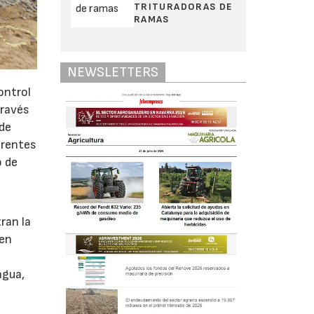
TRITURADORAS DE
RAMAS
NEWSLETTERS
ontrol
través
 de
erentes
o de
ran la
ten
a
agua,