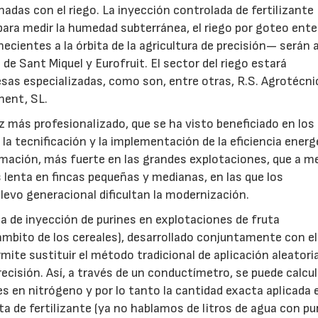
adas con el riego. La inyección controlada de fertilizante
 para medir la humedad subterránea, el riego por goteo ente
cientes a la órbita de la agricultura de precisión— serán 
 de Sant Miquel y Eurofruit. El sector del riego estará
sas especializadas, como son, entre otras, R.S. Agrotécni
nent, SL.
ez más profesionalizado, que se ha visto beneficiado en los
a tecnificación y la implementación de la eficiencia energ
rmación, más fuerte en las grandes explotaciones, que a 
 lenta en fincas pequeñas y medianas, en las que los
levo generacional dificultan la modernización.
 de inyección de purines en explotaciones de fruta
 ámbito de los cereales), desarrollado conjuntamente con e
mite sustituir el método tradicional de aplicación aleatori
cisión. Así, a través de un conductímetro, se puede calcul
es en nitrógeno y por lo tanto la cantidad exacta aplicada 
lta de fertilizante (ya no hablamos de litros de agua con pu