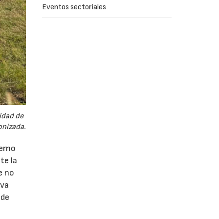
Eventos sectoriales
idad de
onizada.
ierno
te la
e no
iva
 de