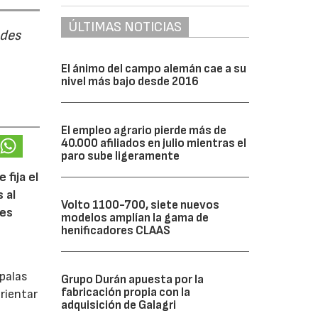
ÚLTIMAS NOTICIAS
ades
El ánimo del campo alemán cae a su
nivel más bajo desde 2016
El empleo agrario pierde más de
40.000 afiliados en julio mientras el
paro sube ligeramente
 fija el
 al
Volto 1100-700, siete nuevos
tes
modelos amplían la gama de
henificadores CLAAS
 palas
Grupo Durán apuesta por la
fabricación propia con la
rientar
adquisición de Galagri