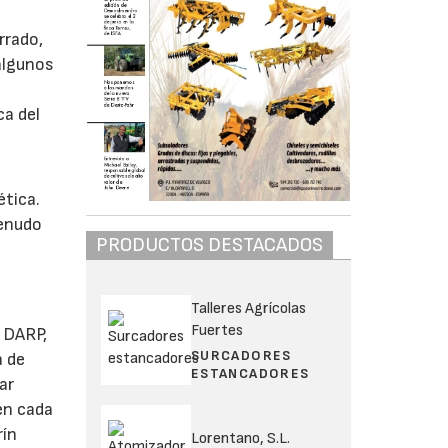
rrado,
algunos
ca del
ética.
menudo
PRODUCTOS DESTACADOS
Talleres Agrícolas
Fuertes
l DARP,
SURCADORES
a de
ESTANCADORES
ar
en cada
rín
Lorentano, S.L.