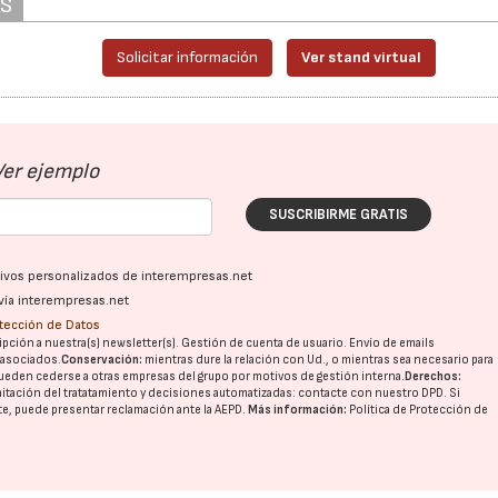
AS
Solicitar información
Ver stand virtual
23/07/2026
27/07/2026
Ver ejemplo
SUSCRIBIRME GRATIS
ativos personalizados de interempresas.net
vía interempresas.net
otección de Datos
pción a nuestra(s) newsletter(s). Gestión de cuenta de usuario. Envío de emails
o asociados.
Conservación:
mientras dure la relación con Ud., o mientras sea necesario para
ueden cederse a otras
empresas del grupo
por motivos de gestión interna.
Derechos:
imitación del tratatamiento y decisiones automatizadas:
contacte con nuestro DPD
. Si
nte, puede presentar reclamación ante la
AEPD
.
Más información:
Política de Protección de