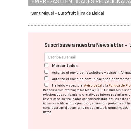
EMPRESAS O ENTIDADES RELACIONAD
Sant Miquel - Eurofruit (Fira de Lleida)
Suscríbase a nuestra Newsletter -
Marcar todos
Autorizo el envío de newsletters y avisos inform
Autorizo el envío de comunicaciones de terceros 
He leído y acepto el
Aviso Legal
y la
Política de Pr
Responsable:
Interempresas Media, S.L.U.
Finalidades:
Suscri
relacionados con la misma o relativos a intereses similares 
llevar a cabo las finalidades especificadas
Cesión:
Los datos p
Acceso, rectificación, oposición, supresión, portabilidad, l
considera que el tratamiento no se ajusta a la normativa vige
Datos