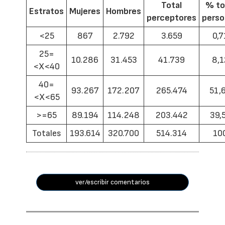
Total
% to
Estratos
Mujeres
Hombres
perceptores
pers
<25
867
2.792
3.659
0,7
25=
10.286
31.453
41.739
8,1
<X<40
40=
93.267
172.207
265.474
51,
<X<65
>=65
89.194
114.248
203.442
39,
Totales
193.614
320.700
514.314
10
ver/escribir comentarios