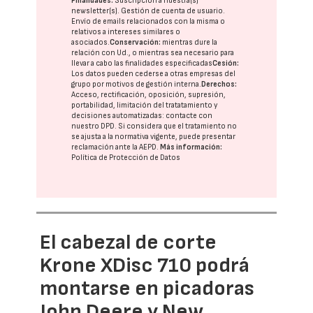
Finalidades:
Suscripción a nuestra(s)
newsletter(s). Gestión de cuenta de usuario.
Envío de emails relacionados con la misma o
relativos a intereses similares o
asociados.
Conservación:
mientras dure la
relación con Ud., o mientras sea necesario para
llevar a cabo las finalidades especificadas
Cesión:
Los datos pueden cederse a otras
empresas del
grupo
por motivos de gestión interna.
Derechos:
Acceso, rectificación, oposición, supresión,
portabilidad, limitación del tratatamiento y
decisiones automatizadas:
contacte con
nuestro DPD
. Si considera que el tratamiento no
se ajusta a la normativa vigente, puede presentar
reclamación ante la
AEPD
.
Más información:
Política de Protección de Datos
El cabezal de corte
Krone XDisc 710 podrá
montarse en picadoras
John Deere y New