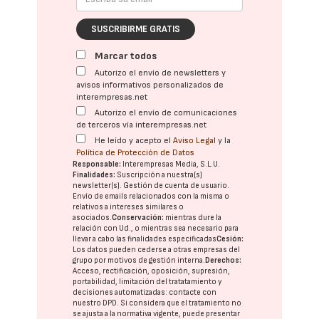
SUSCRIBIRME GRATIS
Marcar todos
Autorizo el envío de newsletters y
avisos informativos personalizados de
interempresas.net
Autorizo el envío de comunicaciones
de terceros vía interempresas.net
He leído y acepto el
Aviso Legal
y la
Política de Protección de Datos
Responsable:
Interempresas Media, S.L.U.
Finalidades:
Suscripción a nuestra(s)
newsletter(s). Gestión de cuenta de usuario.
Envío de emails relacionados con la misma o
relativos a intereses similares o
asociados.
Conservación:
mientras dure la
relación con Ud., o mientras sea necesario para
llevar a cabo las finalidades especificadas
Cesión:
Los datos pueden cederse a otras
empresas del
grupo
por motivos de gestión interna.
Derechos:
Acceso, rectificación, oposición, supresión,
portabilidad, limitación del tratatamiento y
decisiones automatizadas:
contacte con
nuestro DPD
. Si considera que el tratamiento no
se ajusta a la normativa vigente, puede presentar