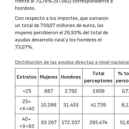
frente al 70,76% (97.582) correspondiente a
hombres.
Con respecto a los importes, que sumaron
un total de 709,07 millones de euros, las
mujeres percibieron el 26,93% del total de
ayudas desarrollo rural y los hombres el
73,07%.
Distribución de las ayudas directas a nivel naciona
Total
% to
Estratos
Mujeres
Hombres
perceptores
pers
<25
867
2.792
3.659
0,7
25=
10.286
31.453
41.739
8,1
<X<40
40=
93.267
172.207
265.474
51,
<X<65