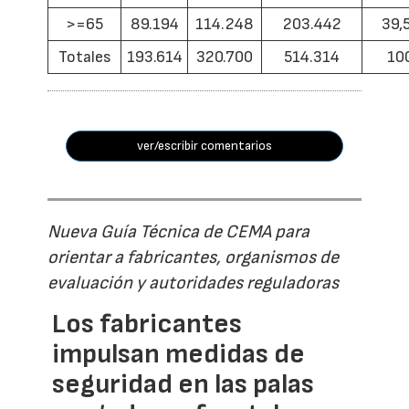
>=65
89.194
114.248
203.442
39,
Totales
193.614
320.700
514.314
10
ver/escribir comentarios
Nueva Guía Técnica de CEMA para
orientar a fabricantes, organismos de
evaluación y autoridades reguladoras
Los fabricantes
impulsan medidas de
seguridad en las palas