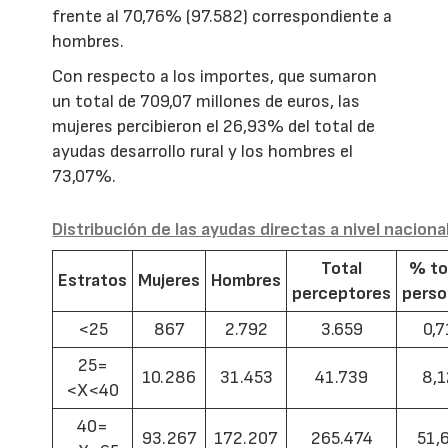
frente al 70,76% (97.582) correspondiente a
hombres.
Con respecto a los importes, que sumaron
un total de 709,07 millones de euros, las
mujeres percibieron el 26,93% del total de
ayudas desarrollo rural y los hombres el
73,07%.
Distribución de las ayudas directas a nivel naciona
Total
% to
Estratos
Mujeres
Hombres
perceptores
pers
<25
867
2.792
3.659
0,7
25=
10.286
31.453
41.739
8,1
<X<40
40=
93.267
172.207
265.474
51,