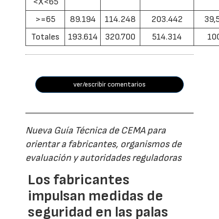
<X<65
>=65
89.194
114.248
203.442
39,
Totales
193.614
320.700
514.314
10
ver/escribir comentarios
Nueva Guía Técnica de CEMA para
orientar a fabricantes, organismos de
evaluación y autoridades reguladoras
Los fabricantes
impulsan medidas de
seguridad en las palas