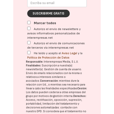
SUSCRIBIRME GRATIS
Marcar todos
Autorizo el envío de newsletters y
avisos informativos personalizados de
interempresas.net
Autorizo el envío de comunicaciones
de terceros vía interempresas.net
He leído y acepto el
Aviso Legal
y la
Política de Protección de Datos
Responsable:
Interempresas Media, S.L.U.
Finalidades:
Suscripción a nuestra(s)
newsletter(s). Gestión de cuenta de usuario.
Envío de emails relacionados con la misma o
relativos a intereses similares o
asociados.
Conservación:
mientras dure la
relación con Ud., o mientras sea necesario para
llevar a cabo las finalidades especificadas
Cesión:
Los datos pueden cederse a otras
empresas del
grupo
por motivos de gestión interna.
Derechos:
Acceso, rectificación, oposición, supresión,
portabilidad, limitación del tratatamiento y
decisiones automatizadas:
contacte con
nuestro DPD
. Si considera que el tratamiento no