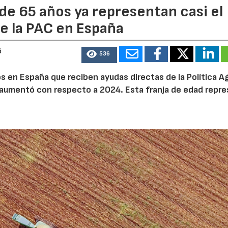
de 65 años ya representan casi el
e la PAC en España
23/07/2026
27/07/2026
6
536
 en España que reciben ayudas directas de la Política Ag
aumentó con respecto a 2024. Esta franja de edad repr