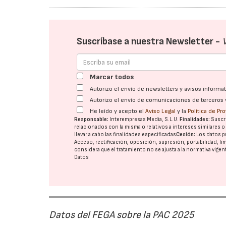
Suscríbase a nuestra Newsletter -
Marcar todos
Autorizo el envío de newsletters y avisos inform
Autorizo el envío de comunicaciones de terceros 
He leído y acepto el
Aviso Legal
y la
Política de Pr
Responsable:
Interempresas Media, S.L.U.
Finalidades:
Suscri
relacionados con la misma o relativos a intereses similares 
llevar a cabo las finalidades especificadas
Cesión:
Los datos p
Acceso, rectificación, oposición, supresión, portabilidad, l
considera que el tratamiento no se ajusta a la normativa vige
Datos
Datos del FEGA sobre la PAC 2025