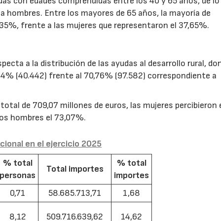
as con edades comprendidas entre los 40 y 65 años, de lo 
a hombres. Entre los mayores de 65 años, la mayoría de
35%, frente a las mujeres que representaron el 37,65%.
cta a la distribución de las ayudas al desarrollo rural, do
24% (40.442) frente al 70,76% (97.582) correspondiente a
otal de 709,07 millones de euros, las mujeres percibieron 
 los hombres el 73,07%.
acional en el ejercicio 2025
% total
% total
Total importes
personas
importes
0,71
58.685.713,71
1,68
8,12
509.716.639,62
14,62