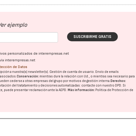
Ver ejemplo
SUSCRIBIRME GRATIS
ativos personalizados de interempresas.net
vía interempresas.net
otección de Datos
pción a nuestra(s) newsletter(s). Gestión de cuenta de usuario. Envío de emails
o asociados.
Conservación:
mientras dure la relación con Ud., o mientras sea necesario para
ueden cederse a otras
empresas del grupo
por motivos de gestión interna.
Derechos:
imitación del tratatamiento y decisiones automatizadas:
contacte con nuestro DPD
. Si
nte, puede presentar reclamación ante la
AEPD
.
Más información:
Política de Protección de