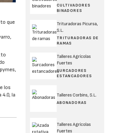
CULTIVADORES
BINADORES
ato que
Trituradoras Picursa,
S.L.
varro,
TRITURADORAS DE
RAMAS
xto
Talleres Agrícolas
ido
Fuertes
 pymes,
SURCADORES
ESTANCADORES
e los
 4.0, la
Talleres Corbins, S.L.
ABONADORAS
Talleres Agrícolas
Fuertes