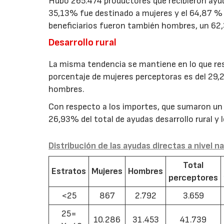
Hubo 265.474 productores que recibieron ayud
35,13% fue destinado a mujeres y el 64,87 % 
beneficiarios fueron también hombres, un 62,
Desarrollo rural
La misma tendencia se mantiene en lo que respe
porcentaje de mujeres perceptoras es del 29,
hombres.
Con respecto a los importes, que sumaron un t
26,93% del total de ayudas desarrollo rural y
Distribución de las ayudas directas a nivel n
Total
Estratos
Mujeres
Hombres
perceptores
<25
867
2.792
3.659
25=
10.286
31.453
41.739