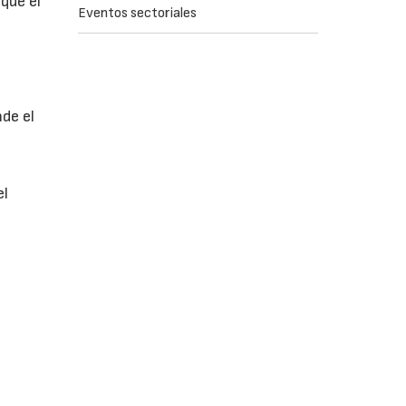
que el
Eventos sectoriales
nde el
el