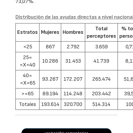
73,07%.
Distribución de las ayudas directas a nivel naciona
Total
% to
Estratos
Mujeres
Hombres
perceptores
pers
<25
867
2.792
3.659
0,7
25=
10.286
31.453
41.739
8,1
<X<40
40=
93.267
172.207
265.474
51,
<X<65
>=65
89.194
114.248
203.442
39,
Totales
193.614
320.700
514.314
10