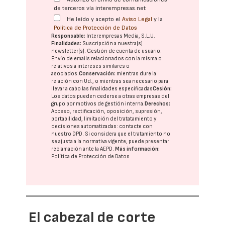
de terceros vía interempresas.net
He leído y acepto el
Aviso Legal
y la
Política de Protección de Datos
Responsable:
Interempresas Media, S.L.U.
Finalidades:
Suscripción a nuestra(s)
newsletter(s). Gestión de cuenta de usuario.
Envío de emails relacionados con la misma o
relativos a intereses similares o
asociados.
Conservación:
mientras dure la
relación con Ud., o mientras sea necesario para
llevar a cabo las finalidades especificadas
Cesión:
Los datos pueden cederse a otras
empresas del
grupo
por motivos de gestión interna.
Derechos:
Acceso, rectificación, oposición, supresión,
portabilidad, limitación del tratatamiento y
decisiones automatizadas:
contacte con
nuestro DPD
. Si considera que el tratamiento no
se ajusta a la normativa vigente, puede presentar
reclamación ante la
AEPD
.
Más información:
Política de Protección de Datos
El cabezal de corte