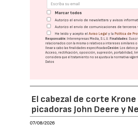
Marcar todos
Autorizo el envío de newsletters y avisos inform
Autorizo el envío de comunicaciones de terceros 
He leído y acepto el
Aviso Legal
y la
Política de Pr
Responsable:
Interempresas Media, S.L.U.
Finalidades:
Suscri
relacionados con la misma o relativos a intereses similares 
llevar a cabo las finalidades especificadas
Cesión:
Los datos p
Acceso, rectificación, oposición, supresión, portabilidad, l
considera que el tratamiento no se ajusta a la normativa vige
Datos
El cabezal de corte Kron
picadoras John Deere y N
07/08/2026