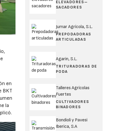
ELEVADORES–
SACADORES
Jumar Agrícola, S.L.
PREPODADORAS
ARTICULADAS
io,
se
Agarin, S.L.
TRITURADORAS DE
PODA
e
ión en
Talleres Agrícolas
de BKT
Fuertes
olumen
CULTIVADORES
ne la
BINADORES
plicó.
Bondioli y Pavesi
Iberica, S.A