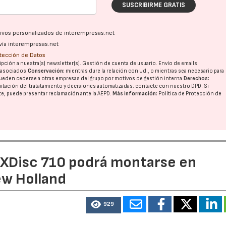
SUSCRIBIRME GRATIS
ativos personalizados de interempresas.net
vía interempresas.net
otección de Datos
pción a nuestra(s) newsletter(s). Gestión de cuenta de usuario. Envío de emails
o asociados.
Conservación:
mientras dure la relación con Ud., o mientras sea necesario para
ueden cederse a otras
empresas del grupo
por motivos de gestión interna.
Derechos:
imitación del tratatamiento y decisiones automatizadas:
contacte con nuestro DPD
. Si
nte, puede presentar reclamación ante la
AEPD
.
Más información:
Política de Protección de
e XDisc 710 podrá montarse en
ew Holland
929