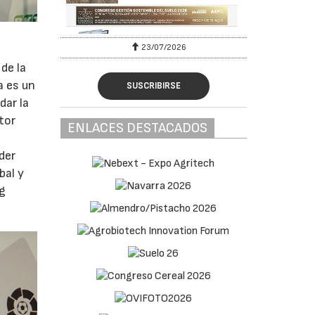
23/07/2026
de la
a es un
SUSCRIBIRSE
dar la
tor
ENLACES DESTACADOS
der
al y
ng