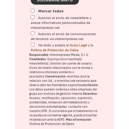
SUSCRIBIRME GRATIS
Marcar todos
Autorizo el envío de newsletters y
avisos informativos personalizados de
interempresas.net
Autorizo el envío de comunicaciones
de terceros vía interempresas.net
He leído y acepto el
Aviso Legal
y la
Política de Protección de Datos
Responsable:
Interempresas Media, S.L.U.
Finalidades:
Suscripción a nuestra(s)
newsletter(s). Gestión de cuenta de usuario.
Envío de emails relacionados con la misma o
relativos a intereses similares o
asociados.
Conservación:
mientras dure la
relación con Ud., o mientras sea necesario para
llevar a cabo las finalidades especificadas
Cesión:
Los datos pueden cederse a otras
empresas del
grupo
por motivos de gestión interna.
Derechos:
Acceso, rectificación, oposición, supresión,
portabilidad, limitación del tratatamiento y
decisiones automatizadas:
contacte con
nuestro DPD
. Si considera que el tratamiento no
se ajusta a la normativa vigente, puede presentar
reclamación ante la
AEPD
.
Más información:
Política de Protección de Datos