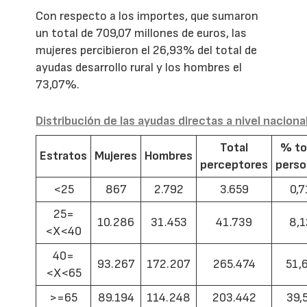
Con respecto a los importes, que sumaron
un total de 709,07 millones de euros, las
mujeres percibieron el 26,93% del total de
ayudas desarrollo rural y los hombres el
73,07%.
Distribución de las ayudas directas a nivel naciona
Total
% to
Estratos
Mujeres
Hombres
perceptores
pers
<25
867
2.792
3.659
0,7
25=
10.286
31.453
41.739
8,1
<X<40
40=
93.267
172.207
265.474
51,
<X<65
>=65
89.194
114.248
203.442
39,