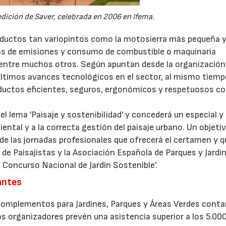
edición de Saver, celebrada en 2006 en Ifema.
productos tan variopintos como la motosierra más pequeña y
as de emisiones y consumo de combustible o maquinaria
, entre muchos otros. Según apuntan desde la organización,
 últimos avances tecnológicos en el sector, al mismo tiem
roductos eficientes, seguros, ergonómicos y respetuosos co
el lema 'Paisaje y sostenibilidad' y concederá un especial y
tal y a la correcta gestión del paisaje urbano. Un objetiv
de las jornadas profesionales que ofrecerá el certamen y q
de Paisajistas y la Asociación Española de Parques y Jardi
 Concurso Nacional de Jardín Sostenible'.
antes
y Complementos para Jardines, Parques y Áreas Verdes conta
os organizadores prevén una asistencia superior a los 5.00