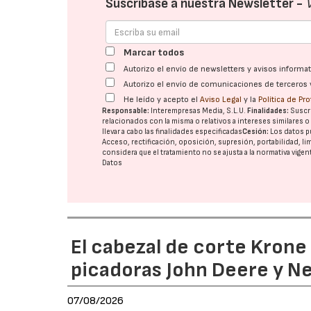
Suscríbase a nuestra Newsletter -
Marcar todos
Autorizo el envío de newsletters y avisos inform
Autorizo el envío de comunicaciones de terceros 
He leído y acepto el
Aviso Legal
y la
Política de Pr
Responsable:
Interempresas Media, S.L.U.
Finalidades:
Suscri
relacionados con la misma o relativos a intereses similares 
llevar a cabo las finalidades especificadas
Cesión:
Los datos p
Acceso, rectificación, oposición, supresión, portabilidad, l
considera que el tratamiento no se ajusta a la normativa vige
Datos
El cabezal de corte Kron
picadoras John Deere y N
07/08/2026