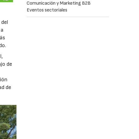
Comunicación y Marketing B2B
Eventos sectoriales
 del
 a
más
do.
l,
ajo de
ción
ad de