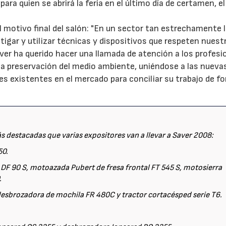
para quien se abrirá la feria en el último día de certamen, el
el motivo final del salón: "En un sector tan estrechamente 
stigar y utilizar técnicas y dispositivos que respeten nuest
aver ha querido hacer una llamada de atención a los profesi
la preservación del medio ambiente, uniéndose a las nueva
es existentes en el mercado para conciliar su trabajo de f
s destacadas que varias expositores van a llevar a Saver 2008:
50.
 DF 90 S, motoazada Pubert de fresa frontal FT 545 S, motosierra
.
, desbrozadora de mochila FR 480C y tractor cortacésped serie T6.