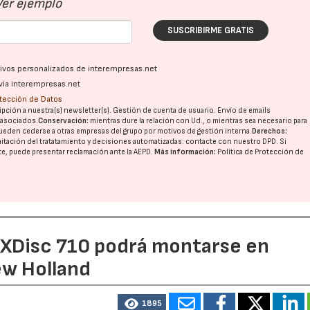
Ver ejemplo
SUSCRIBIRME GRATIS
ativos personalizados de interempresas.net
vía interempresas.net
otección de Datos
pción a nuestra(s) newsletter(s). Gestión de cuenta de usuario. Envío de emails
o asociados.
Conservación:
mientras dure la relación con Ud., o mientras sea necesario para
ueden cederse a otras
empresas del grupo
por motivos de gestión interna.
Derechos:
imitación del tratatamiento y decisiones automatizadas:
contacte con nuestro DPD
. Si
nte, puede presentar reclamación ante la
AEPD
.
Más información:
Política de Protección de
e XDisc 710 podrá montarse en
ew Holland
1895