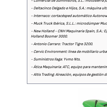
- Comercial de Suministros, S.L.: motosierra 
- Deltacinco Delgado e Hijos, S.A.: máquina u
- Internaco: cortacésped automático Autonowe
- Muck Truck Ibérica, S.L.L.: microdúmper Muc
- New Holland - CNH Maquinaria Spain, S.A.: E
Holland Boomer 3000.
- Antonio Carraro: Tractor Tigre 3200.
- Cervic Environment: línea de mobiliario urb
- Suministros Ilaga: Yvmo Nts.
- Ática Maquinaria: ATC, equipo para mantenim
- Altis Trading: Aireación, equipos de gestión d