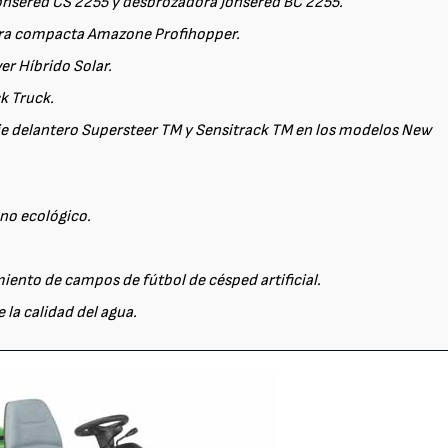
Jonsered CS 2255 y desbrozadora Jonsered BC 2255.
ltra compacta Amazone Profihopper.
r Híbrido Solar.
23/07/2026
27/07/2026
k Truck.
je delantero Supersteer TM y Sensitrack TM en los modelos New
ano ecológico.
iento de campos de fútbol de césped artificial.
e la calidad del agua.