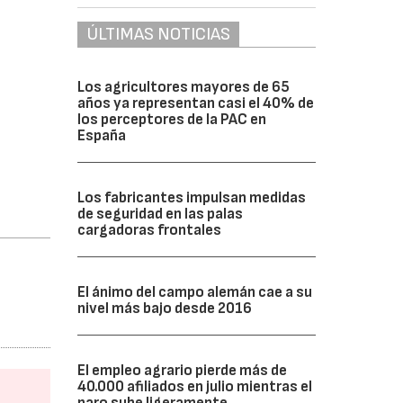
ÚLTIMAS NOTICIAS
Los agricultores mayores de 65
años ya representan casi el 40% de
los perceptores de la PAC en
España
Los fabricantes impulsan medidas
de seguridad en las palas
cargadoras frontales
El ánimo del campo alemán cae a su
nivel más bajo desde 2016
El empleo agrario pierde más de
40.000 afiliados en julio mientras el
paro sube ligeramente