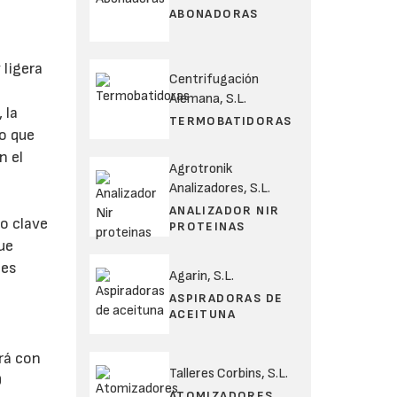
ABONADORAS
 ligera
Centrifugación
Alemana, S.L.
 la
TERMOBATIDORAS
po que
n el
Agrotronik
Analizadores, S.L.
ANALIZADOR NIR
o clave
PROTEINAS
ue
nes
Agarin, S.L.
ASPIRADORAS DE
ACEITUNA
rá con
Talleres Corbins, S.L.
0
ATOMIZADORES