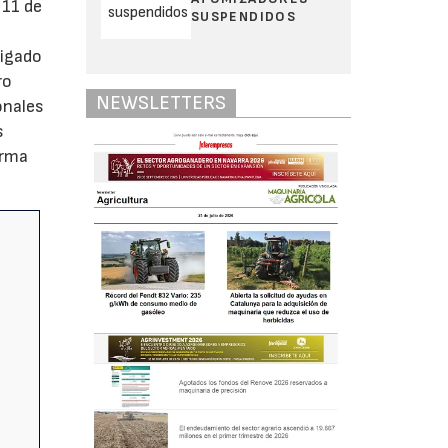
 11 de
SUSPENDIDOS
ligado
ro
NEWSLETTERS
onales
s
orma