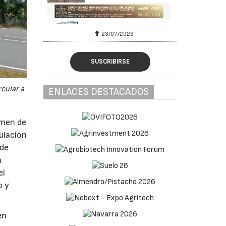
23/07/2026
SUSCRIBIRSE
cular a
ENLACES DESTACADOS
imen de
ulación
 de
a
el
o y
en