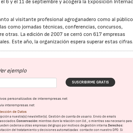
 el 6 y el 11 de septiembre y acogerá la Exposición Interna
tanto al visitante profesional agroganadero como al públic
lelas como jornadas técnicas, conferencias, concursos,
e otras. La edición de 2007 se cerró con 617 empresas
les. Este año, la organización espera superar estas cifras
Ver ejemplo
SUSCRIBIRME GRATIS
ativos personalizados de interempresas.net
vía interempresas.net
otección de Datos
pción a nuestra(s) newsletter(s). Gestión de cuenta de usuario. Envío de emails
o asociados.
Conservación:
mientras dure la relación con Ud., o mientras sea necesario para
ueden cederse a otras
empresas del grupo
por motivos de gestión interna.
Derechos:
imitación del tratatamiento y decisiones automatizadas:
contacte con nuestro DPD
. Si