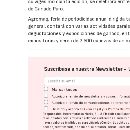
su vigésimo quinta edición, se celebrará entre
de Ganado Puro.
Agromaq, feria de periodicidad anual dirigida 
general, contará con varias actividades para
degustaciones y exposiciones de ganado, entr
expositoras y cerca de 2.500 cabezas de anima
Suscríbase a nuestra Newsletter -
Marcar todos
Autorizo el envío de newsletters y avisos inform
Autorizo el envío de comunicaciones de terceros 
He leído y acepto el
Aviso Legal
y la
Política de Pr
Responsable:
Interempresas Media, S.L.U.
Finalidades:
Suscri
relacionados con la misma o relativos a intereses similares 
llevar a cabo las finalidades especificadas
Cesión:
Los datos p
Acceso, rectificación, oposición, supresión, portabilidad, l