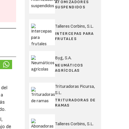
ATOMIZADORES
SUSPENDIDOS
Talleres Corbins, S.L.
INTERCEPAS PARA
FRUTALES
Byg, S.A.
NEUMÁTICOS
AGRÍCOLAS
Trituradoras Picursa,
 del
S.L.
 a
TRITURADORAS DE
más
RAMAS
do.
l,
Talleres Corbins, S.L.
ajo de