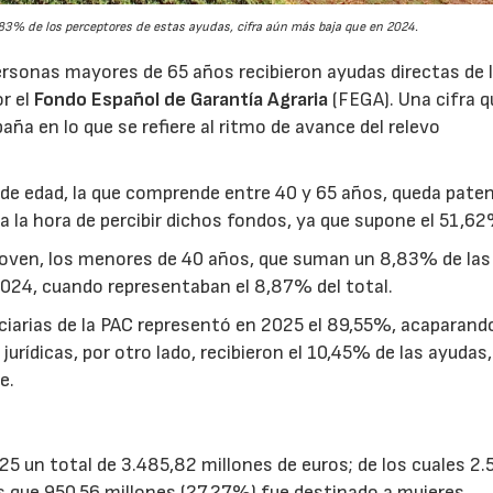
3% de los perceptores de estas ayudas, cifra aún más baja que en 2024.
rsonas mayores de 65 años recibieron ayudas directas de 
or el
Fondo Español de Garantía Agraria
(FEGA). Una cifra q
aña en lo que se refiere al ritmo de avance del relevo
ja de edad, la que comprende entre 40 y 65 años, queda pate
a la hora de percibir dichos fondos, ya que supone el 51,62
joven, los menores de 40 años, que suman un 8,83% de las
2024, cuando representaban el 8,87% del total.
ciarias de la PAC representó en 2025 el 89,55%, acaparando
urídicas, por otro lado, recibieron el 10,45% de las ayudas,
e.
25 un total de 3.485,82 millones de euros; de los cuales 2.
 que 950,56 millones (27,27%) fue destinado a mujeres