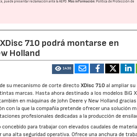
nte, puede presentar reclamación ante la
AEPD
.
Más información:
Política de Protección de
e XDisc 710 podrá montarse en
ew Holland
1430
d de su mecanismo de corte directo
XDisc 710
al ampliar su
stintas marcas. Hasta ahora destinado a los modelos BiG X
 también en máquinas de John Deere y New Holland gracias
ón con la que la compañía pretende ofrecer una solución 
otaciones profesionales dedicadas a la producción de ensila
o concebido para trabajar con elevados caudales de materia
 una alta seguridad operativa. Ofrece una anchura de trab