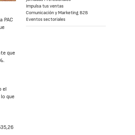
Impulsa tus ventas
Comunicación y Marketing B2B
Eventos sectoriales
la PAC
ue
nte que
%.
 el
 lo que
535,26