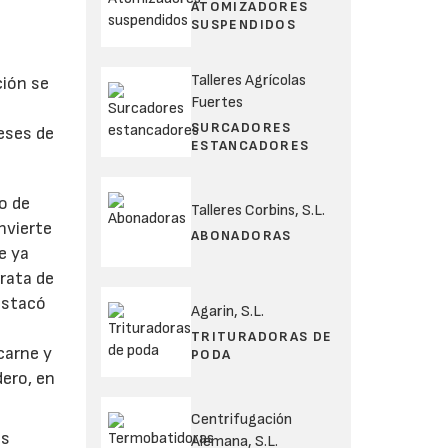
ATOMIZADORES
SUSPENDIDOS
Talleres Agrícolas
ción se
Fuertes
SURCADORES
reses de
ESTANCADORES
o de
Talleres Corbins, S.L.
nvierte
ABONADORAS
e ya
trata de
estacó
Agarin, S.L.
TRITURADORAS DE
carne y
PODA
dero, en
Centrifugación
as
Alemana, S.L.