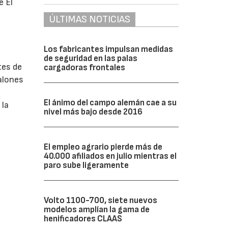
e El
ÚLTIMAS NOTICIAS
Los fabricantes impulsan medidas
de seguridad en las palas
tes de
cargadoras frontales
alones
El ánimo del campo alemán cae a su
 la
nivel más bajo desde 2016
El empleo agrario pierde más de
40.000 afiliados en julio mientras el
paro sube ligeramente
Volto 1100-700, siete nuevos
modelos amplían la gama de
henificadores CLAAS