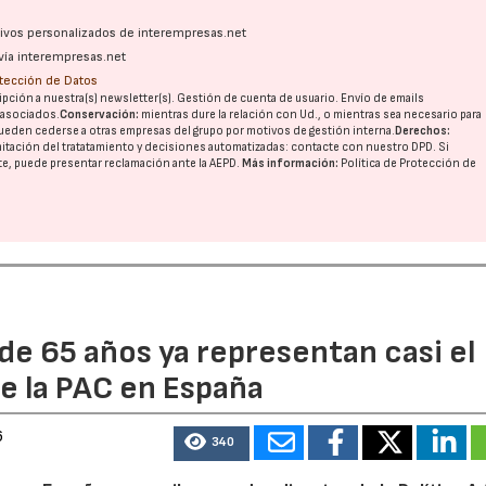
ativos personalizados de interempresas.net
vía interempresas.net
otección de Datos
pción a nuestra(s) newsletter(s). Gestión de cuenta de usuario. Envío de emails
o asociados.
Conservación:
mientras dure la relación con Ud., o mientras sea necesario para
ueden cederse a otras
empresas del grupo
por motivos de gestión interna.
Derechos:
imitación del tratatamiento y decisiones automatizadas:
contacte con nuestro DPD
. Si
nte, puede presentar reclamación ante la
AEPD
.
Más información:
Política de Protección de
de 65 años ya representan casi el
e la PAC en España
6
340