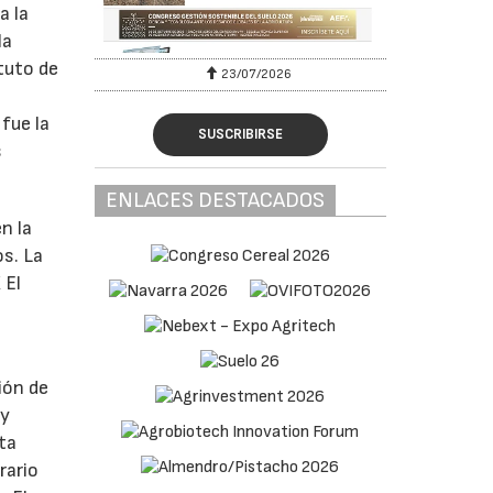
a la
la
tuto de
23/07/2026
fue la
SUSCRIBIRSE
s
ENLACES DESTACADOS
n la
os. La
 El
ión de
 y
ta
rario