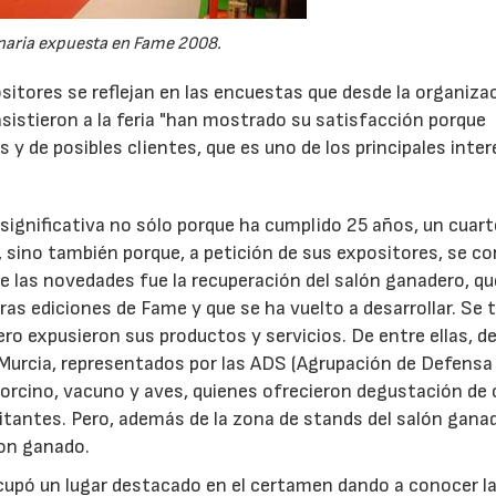
aria expuesta en Fame 2008.
itores se reflejan en las encuestas que desde la organiza
asistieron a la feria "han mostrado su satisfacción porque
y de posibles clientes, que es uno de los principales inte
significativa no sólo porque ha cumplido 25 años, un cuart
ra, sino también porque, a petición de sus expositores, se co
e las novedades fue la recuperación del salón ganadero, qu
as ediciones de Fame y que se ha vuelto a desarrollar. Se 
ro expusieron sus productos y servicios. De entre ellas, d
e Murcia, representados por las ADS (Agrupación de Defensa
 porcino, vacuno y aves, quienes ofrecieron degustación de 
itantes. Pero, además de la zona de stands del salón gana
con ganado.
ocupó un lugar destacado en el certamen dando a conocer l