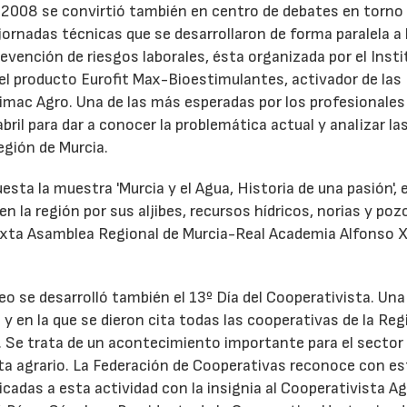
 2008 se convirtió también en centro de debates en torno 
 jornadas técnicas que se desarrollaron de forma paralela a 
evención de riesgos laborales, ésta organizada por el Insti
23/07/2026
27/07/2026
del producto Eurofit Max-Bioestimulantes, activador de las
imac Agro. Una de las más esperadas por los profesionales 
ril para dar a conocer la problemática actual y analizar la
egión de Murcia.
esta la muestra 'Murcia y el Agua, Historia de una pasión', e
n la región por sus aljibes, recursos hídricos, norias y poz
ixta Asamblea Regional de Murcia-Real Academia Alfonso X
neo se desarrolló también el 13º Día del Cooperativista. Una
 en la que se dieron cita todas las cooperativas de la Reg
. Se trata de un acontecimiento importante para el sector
sta agrario. La Federación de Cooperativas reconoce con es
icadas a esta actividad con la insignia al Cooperativista Ag