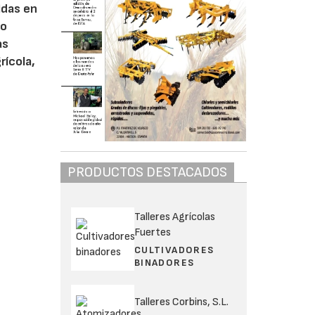
idas en
co
as
rícola,
PRODUCTOS DESTACADOS
Talleres Agrícolas
Fuertes
CULTIVADORES
BINADORES
Talleres Corbins, S.L.