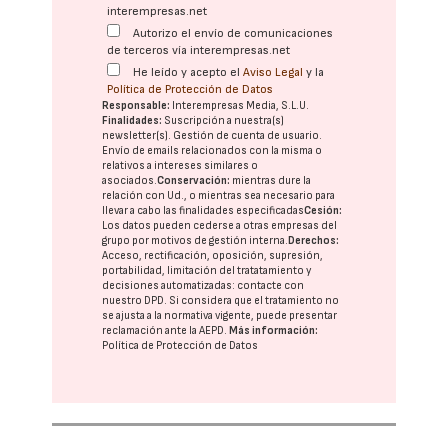
interempresas.net
Autorizo el envío de comunicaciones
de terceros vía interempresas.net
He leído y acepto el
Aviso Legal
y la
Política de Protección de Datos
Responsable:
Interempresas Media, S.L.U.
Finalidades:
Suscripción a nuestra(s)
newsletter(s). Gestión de cuenta de usuario.
Envío de emails relacionados con la misma o
relativos a intereses similares o
asociados.
Conservación:
mientras dure la
relación con Ud., o mientras sea necesario para
llevar a cabo las finalidades especificadas
Cesión:
Los datos pueden cederse a otras
empresas del
grupo
por motivos de gestión interna.
Derechos:
Acceso, rectificación, oposición, supresión,
portabilidad, limitación del tratatamiento y
decisiones automatizadas:
contacte con
nuestro DPD
. Si considera que el tratamiento no
se ajusta a la normativa vigente, puede presentar
reclamación ante la
AEPD
.
Más información:
Política de Protección de Datos