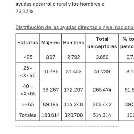
ayudas desarrollo rural y los hombres el
73,07%.
Distribución de las ayudas directas a nivel naciona
Total
% to
Estratos
Mujeres
Hombres
perceptores
pers
<25
867
2.792
3.659
0,7
25=
10.286
31.453
41.739
8,1
<X<40
40=
93.267
172.207
265.474
51,
<X<65
>=65
89.194
114.248
203.442
39,
Totales
193.614
320.700
514.314
10