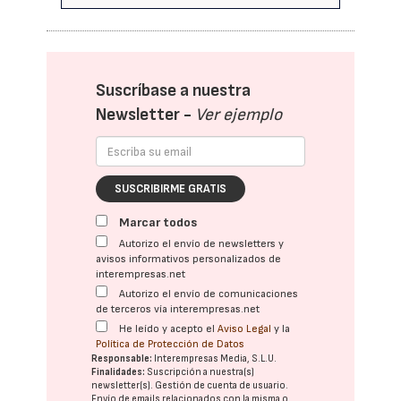
Suscríbase a nuestra
Newsletter -
Ver ejemplo
SUSCRIBIRME GRATIS
Marcar todos
Autorizo el envío de newsletters y
avisos informativos personalizados de
interempresas.net
Autorizo el envío de comunicaciones
de terceros vía interempresas.net
He leído y acepto el
Aviso Legal
y la
Política de Protección de Datos
Responsable:
Interempresas Media, S.L.U.
Finalidades:
Suscripción a nuestra(s)
newsletter(s). Gestión de cuenta de usuario.
Envío de emails relacionados con la misma o