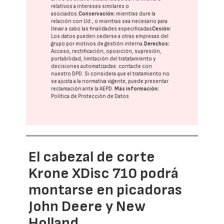
relativos a intereses similares o
asociados.
Conservación:
mientras dure la
relación con Ud., o mientras sea necesario para
llevar a cabo las finalidades especificadas
Cesión:
Los datos pueden cederse a otras
empresas del
grupo
por motivos de gestión interna.
Derechos:
Acceso, rectificación, oposición, supresión,
portabilidad, limitación del tratatamiento y
decisiones automatizadas:
contacte con
nuestro DPD
. Si considera que el tratamiento no
se ajusta a la normativa vigente, puede presentar
reclamación ante la
AEPD
.
Más información:
Política de Protección de Datos
El cabezal de corte
Krone XDisc 710 podrá
montarse en picadoras
John Deere y New
Holland