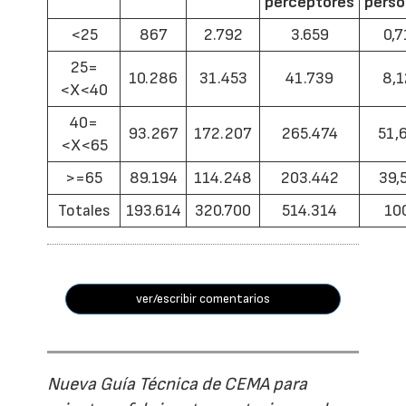
perceptores
pers
<25
867
2.792
3.659
0,7
25=
10.286
31.453
41.739
8,1
<X<40
40=
93.267
172.207
265.474
51,
<X<65
>=65
89.194
114.248
203.442
39,
Totales
193.614
320.700
514.314
10
ver/escribir comentarios
Nueva Guía Técnica de CEMA para