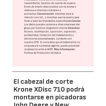
newsletter(s). Gestión de cuenta de usuario.
Envío de emails relacionados con la misma o
relativos a intereses similares o
asociados.
Conservación:
mientras dure la
relación con Ud., o mientras sea necesario para
llevar a cabo las finalidades especificadas
Cesión:
Los datos pueden cederse a otras
empresas del
grupo
por motivos de gestión interna.
Derechos:
Acceso, rectificación, oposición, supresión,
portabilidad, limitación del tratatamiento y
decisiones automatizadas:
contacte con
nuestro DPD
. Si considera que el tratamiento no
se ajusta a la normativa vigente, puede presentar
reclamación ante la
AEPD
.
Más información:
Política de Protección de Datos
El cabezal de corte
Krone XDisc 710 podrá
montarse en picadoras
John Deere y New