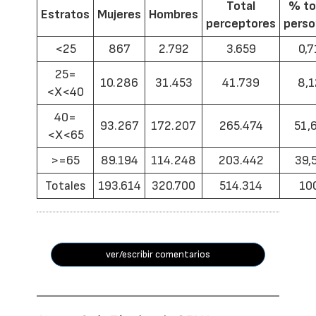
Total
% to
Estratos
Mujeres
Hombres
perceptores
pers
<25
867
2.792
3.659
0,7
25=
10.286
31.453
41.739
8,1
<X<40
40=
93.267
172.207
265.474
51,
<X<65
>=65
89.194
114.248
203.442
39,
Totales
193.614
320.700
514.314
10
ver/escribir comentarios