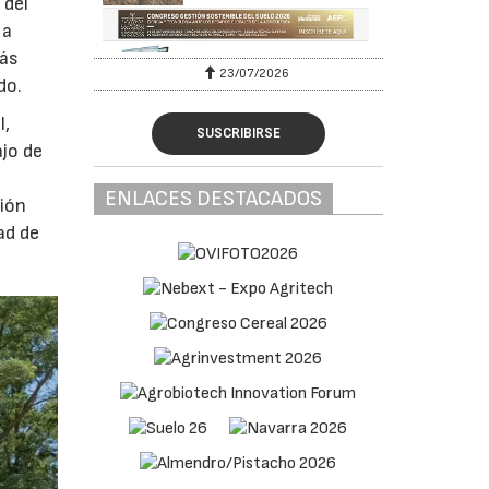
 del
 a
más
23/07/2026
do.
l,
SUSCRIBIRSE
ajo de
ENLACES DESTACADOS
ción
ad de