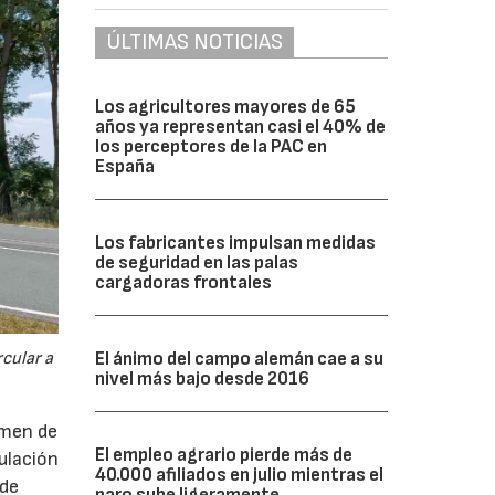
ÚLTIMAS NOTICIAS
Los agricultores mayores de 65
años ya representan casi el 40% de
los perceptores de la PAC en
España
Los fabricantes impulsan medidas
de seguridad en las palas
cargadoras frontales
cular a
El ánimo del campo alemán cae a su
nivel más bajo desde 2016
imen de
El empleo agrario pierde más de
ulación
40.000 afiliados en julio mientras el
 de
paro sube ligeramente