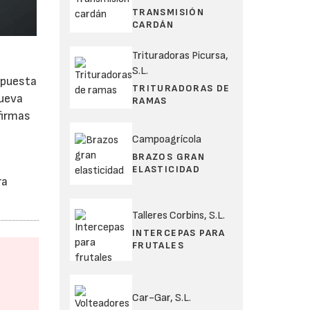
TRANSMISIÓN
CARDÁN
Trituradoras Picursa,
S.L.
opuesta
TRITURADORAS DE
nueva
RAMAS
firmas
Campoagrícola
BRAZOS GRAN
s
ELASTICIDAD
ra
Talleres Corbins, S.L.
INTERCEPAS PARA
FRUTALES
Car-Gar, S.L.