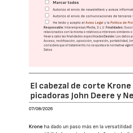
Marcar todos
Autorizo el envío de newsletters y avisos inform
Autorizo el envío de comunicaciones de terceros 
He leído y acepto el
Aviso Legal
y la
Política de Pr
Responsable:
Interempresas Media, S.L.U.
Finalidades:
Suscri
relacionados con la misma o relativos a intereses similares 
llevar a cabo las finalidades especificadas
Cesión:
Los datos p
Acceso, rectificación, oposición, supresión, portabilidad, l
considera que el tratamiento no se ajusta a la normativa vige
Datos
El cabezal de corte Kron
picadoras John Deere y N
07/08/2026
Krone
ha dado un paso más en la versatilida