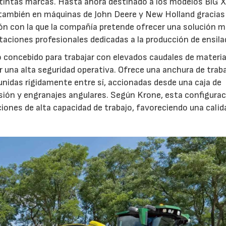
stintas marcas. Hasta ahora destinado a los modelos BiG X
 también en máquinas de John Deere y New Holland gracias
ón con la que la compañía pretende ofrecer una solución 
23/07/2026
27/07/2026
otaciones profesionales dedicadas a la producción de ensila
o concebido para trabajar con elevados caudales de materia
 una alta seguridad operativa. Ofrece una anchura de trab
unidas rígidamente entre sí, accionadas desde una caja de
sión y engranajes angulares. Según Krone, esta configura
iones de alta capacidad de trabajo, favoreciendo una calid