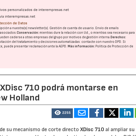
ativos personalizados de interempresas.net
vía interempresas.net
otección de Datos
pción a nuestra(s) newsletter(s). Gestión de cuenta de usuario. Envío de emails
o asociados.
Conservación:
mientras dure la relación con Ud., o mientras sea necesario para
ueden cederse a otras
empresas del grupo
por motivos de gestión interna.
Derechos:
imitación del tratatamiento y decisiones automatizadas:
contacte con nuestro DPD
. Si
nte, puede presentar reclamación ante la
AEPD
.
Más información:
Política de Protección de
e XDisc 710 podrá montarse en
ew Holland
2255
d de su mecanismo de corte directo
XDisc 710
al ampliar su