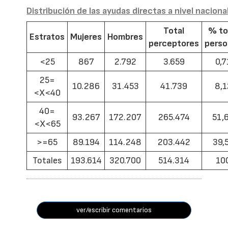
Distribución de las ayudas directas a nivel naciona
Total
% to
Estratos
Mujeres
Hombres
perceptores
pers
<25
867
2.792
3.659
0,7
25=
10.286
31.453
41.739
8,1
<X<40
40=
93.267
172.207
265.474
51,
<X<65
>=65
89.194
114.248
203.442
39,
Totales
193.614
320.700
514.314
10
ver/escribir comentarios