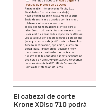
He leído y acepto el
Aviso Legal
y la
Política de Protección de Datos
Responsable:
Interempresas Media, S.L.U.
Finalidades:
Suscripción a nuestra(s)
newsletter(s). Gestión de cuenta de usuario.
Envío de emails relacionados con la misma o
relativos a intereses similares o
asociados.
Conservación:
mientras dure la
relación con Ud., o mientras sea necesario para
llevar a cabo las finalidades especificadas
Cesión:
Los datos pueden cederse a otras
empresas del
grupo
por motivos de gestión interna.
Derechos:
Acceso, rectificación, oposición, supresión,
portabilidad, limitación del tratatamiento y
decisiones automatizadas:
contacte con
nuestro DPD
. Si considera que el tratamiento no
se ajusta a la normativa vigente, puede presentar
reclamación ante la
AEPD
.
Más información:
Política de Protección de Datos
El cabezal de corte
Krone XDisc 710 podrá