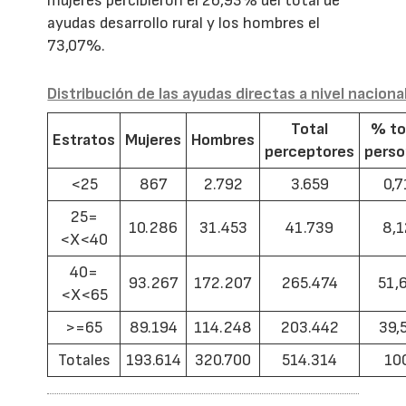
mujeres percibieron el 26,93% del total de
ayudas desarrollo rural y los hombres el
73,07%.
Distribución de las ayudas directas a nivel naciona
Total
% to
Estratos
Mujeres
Hombres
perceptores
pers
<25
867
2.792
3.659
0,7
25=
10.286
31.453
41.739
8,1
<X<40
40=
93.267
172.207
265.474
51,
<X<65
>=65
89.194
114.248
203.442
39,
Totales
193.614
320.700
514.314
10