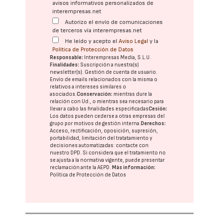
avisos informativos personalizados de
interempresas.net
Autorizo el envío de comunicaciones
de terceros vía interempresas.net
He leído y acepto el
Aviso Legal
y la
Política de Protección de Datos
Responsable:
Interempresas Media, S.L.U.
Finalidades:
Suscripción a nuestra(s)
newsletter(s). Gestión de cuenta de usuario.
Envío de emails relacionados con la misma o
relativos a intereses similares o
asociados.
Conservación:
mientras dure la
relación con Ud., o mientras sea necesario para
llevar a cabo las finalidades especificadas
Cesión:
Los datos pueden cederse a otras
empresas del
grupo
por motivos de gestión interna.
Derechos:
Acceso, rectificación, oposición, supresión,
portabilidad, limitación del tratatamiento y
decisiones automatizadas:
contacte con
nuestro DPD
. Si considera que el tratamiento no
se ajusta a la normativa vigente, puede presentar
reclamación ante la
AEPD
.
Más información:
Política de Protección de Datos