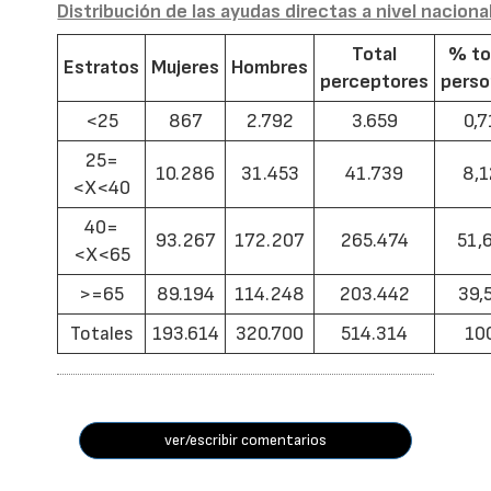
Distribución de las ayudas directas a nivel naciona
Total
% to
Estratos
Mujeres
Hombres
perceptores
pers
<25
867
2.792
3.659
0,7
25=
10.286
31.453
41.739
8,1
<X<40
40=
93.267
172.207
265.474
51,
<X<65
>=65
89.194
114.248
203.442
39,
Totales
193.614
320.700
514.314
10
ver/escribir comentarios