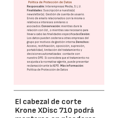
Política de Protección de Datos
Responsable:
Interempresas Media, S.L.U.
Finalidades:
Suscripción a nuestra(s)
newsletter(s). Gestión de cuenta de usuario.
Envío de emails relacionados con la misma o
relativos a intereses similares o
asociados.
Conservación:
mientras dure la
relación con Ud., o mientras sea necesario para
llevar a cabo las finalidades especificadas
Cesión:
Los datos pueden cederse a otras
empresas del
grupo
por motivos de gestión interna.
Derechos:
Acceso, rectificación, oposición, supresión,
portabilidad, limitación del tratatamiento y
decisiones automatizadas:
contacte con
nuestro DPD
. Si considera que el tratamiento no
se ajusta a la normativa vigente, puede presentar
reclamación ante la
AEPD
.
Más información:
Política de Protección de Datos
El cabezal de corte
Krone XDisc 710 podrá