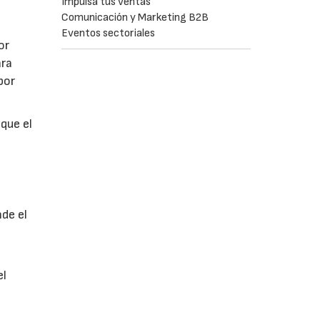
Impulsa tus ventas
Comunicación y Marketing B2B
Eventos sectoriales
or
ara
por
que el
nde el
el