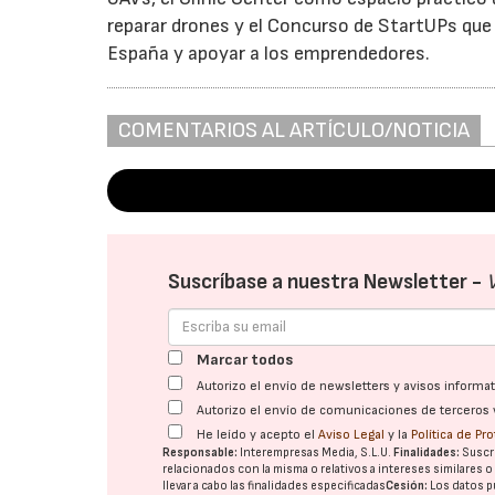
reparar drones y el Concurso de StartUPs que 
España y apoyar a los emprendedores.
COMENTARIOS AL ARTÍCULO/NOTICIA
Suscríbase a nuestra Newsletter -
Marcar todos
Autorizo el envío de newsletters y avisos inform
Autorizo el envío de comunicaciones de terceros 
He leído y acepto el
Aviso Legal
y la
Política de Pr
Responsable:
Interempresas Media, S.L.U.
Finalidades:
Suscri
relacionados con la misma o relativos a intereses similares 
llevar a cabo las finalidades especificadas
Cesión:
Los datos p