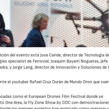
ición del evento está Jose Caride, director de Tecnología d
s specialist de Ferrovial; Joaquim Bayarri Nogueras, jefe 
dra; y Jorge Lang, director de Innovación y Soluciones de 
te el youtuber Rafael Cruz Durán de Mundo Dron que cue
acadas como el European Drones Film Festival donde se
e to One Area, la Fly Zone Show by DDC con demostracione
 donde los mejores expertos han explicado cómo preparar 