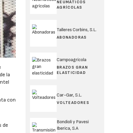
NEUMÁTICOS
AGRÍCOLAS
Talleres Corbins, S.L.
ABONADORAS
Campoagrícola
e
BRAZOS GRAN
ELASTICIDAD
de la
Intel
Car-Gar, S.L.
nta con
VOLTEADORES
Bondioli y Pavesi
s de
Iberica, S.A
y