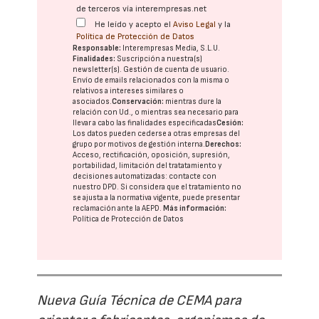
de terceros vía interempresas.net
He leído y acepto el
Aviso Legal
y la
Política de Protección de Datos
Responsable:
Interempresas Media, S.L.U.
Finalidades:
Suscripción a nuestra(s)
newsletter(s). Gestión de cuenta de usuario.
Envío de emails relacionados con la misma o
relativos a intereses similares o
asociados.
Conservación:
mientras dure la
relación con Ud., o mientras sea necesario para
llevar a cabo las finalidades especificadas
Cesión:
Los datos pueden cederse a otras
empresas del
grupo
por motivos de gestión interna.
Derechos:
Acceso, rectificación, oposición, supresión,
portabilidad, limitación del tratatamiento y
decisiones automatizadas:
contacte con
nuestro DPD
. Si considera que el tratamiento no
se ajusta a la normativa vigente, puede presentar
reclamación ante la
AEPD
.
Más información:
Política de Protección de Datos
Nueva Guía Técnica de CEMA para