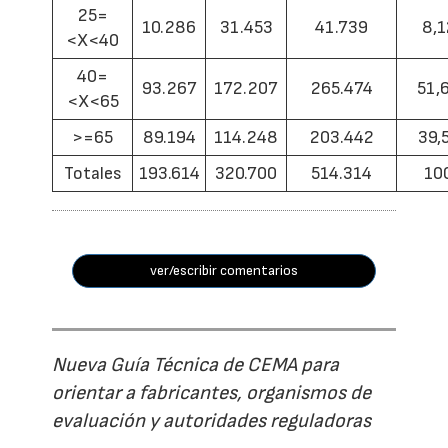
25=
10.286
31.453
41.739
8,1
<X<40
40=
93.267
172.207
265.474
51,
<X<65
>=65
89.194
114.248
203.442
39,
Totales
193.614
320.700
514.314
10
ver/escribir comentarios
Nueva Guía Técnica de CEMA para
orientar a fabricantes, organismos de
evaluación y autoridades reguladoras