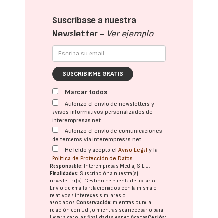
Suscríbase a nuestra
Newsletter -
Ver ejemplo
SUSCRIBIRME GRATIS
Marcar todos
Autorizo el envío de newsletters y
avisos informativos personalizados de
interempresas.net
Autorizo el envío de comunicaciones
de terceros vía interempresas.net
He leído y acepto el
Aviso Legal
y la
Política de Protección de Datos
Responsable:
Interempresas Media, S.L.U.
Finalidades:
Suscripción a nuestra(s)
newsletter(s). Gestión de cuenta de usuario.
Envío de emails relacionados con la misma o
relativos a intereses similares o
asociados.
Conservación:
mientras dure la
relación con Ud., o mientras sea necesario para
llevar a cabo las finalidades especificadas
Cesión: