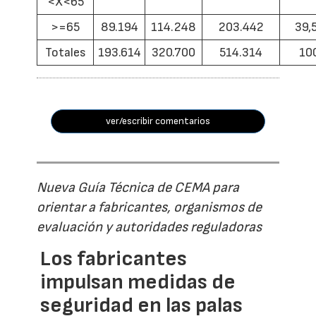
<X<65
>=65
89.194
114.248
203.442
39,
Totales
193.614
320.700
514.314
10
ver/escribir comentarios
Nueva Guía Técnica de CEMA para
orientar a fabricantes, organismos de
evaluación y autoridades reguladoras
Los fabricantes
impulsan medidas de
seguridad en las palas