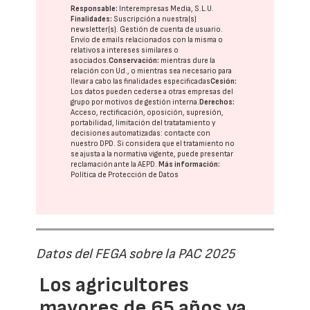
Responsable:
Interempresas Media, S.L.U.
Finalidades:
Suscripción a nuestra(s)
newsletter(s). Gestión de cuenta de usuario.
Envío de emails relacionados con la misma o
relativos a intereses similares o
asociados.
Conservación:
mientras dure la
relación con Ud., o mientras sea necesario para
llevar a cabo las finalidades especificadas
Cesión:
Los datos pueden cederse a otras
empresas del
grupo
por motivos de gestión interna.
Derechos:
Acceso, rectificación, oposición, supresión,
portabilidad, limitación del tratatamiento y
decisiones automatizadas:
contacte con
nuestro DPD
. Si considera que el tratamiento no
se ajusta a la normativa vigente, puede presentar
reclamación ante la
AEPD
.
Más información:
Política de Protección de Datos
Datos del FEGA sobre la PAC 2025
Los agricultores
mayores de 65 años ya