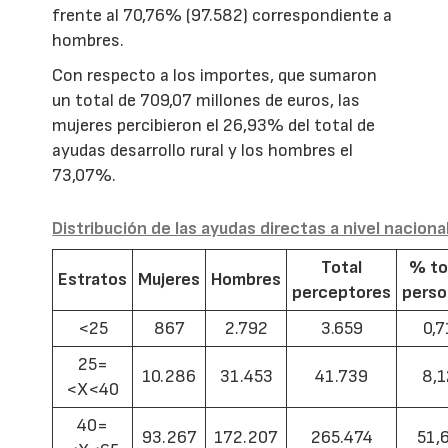
frente al 70,76% (97.582) correspondiente a
hombres.
Con respecto a los importes, que sumaron
un total de 709,07 millones de euros, las
mujeres percibieron el 26,93% del total de
ayudas desarrollo rural y los hombres el
73,07%.
Distribución de las ayudas directas a nivel naciona
Total
% to
Estratos
Mujeres
Hombres
perceptores
pers
<25
867
2.792
3.659
0,7
25=
10.286
31.453
41.739
8,1
<X<40
40=
93.267
172.207
265.474
51,