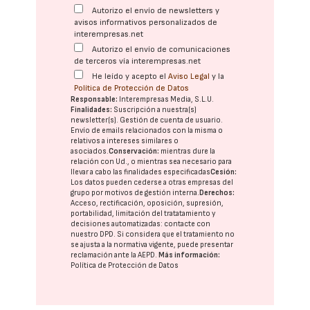
Autorizo el envío de newsletters y
avisos informativos personalizados de
interempresas.net
Autorizo el envío de comunicaciones
de terceros vía interempresas.net
He leído y acepto el
Aviso Legal
y la
Política de Protección de Datos
Responsable:
Interempresas Media, S.L.U.
Finalidades:
Suscripción a nuestra(s)
newsletter(s). Gestión de cuenta de usuario.
Envío de emails relacionados con la misma o
relativos a intereses similares o
asociados.
Conservación:
mientras dure la
relación con Ud., o mientras sea necesario para
llevar a cabo las finalidades especificadas
Cesión:
Los datos pueden cederse a otras
empresas del
grupo
por motivos de gestión interna.
Derechos:
Acceso, rectificación, oposición, supresión,
portabilidad, limitación del tratatamiento y
decisiones automatizadas:
contacte con
nuestro DPD
. Si considera que el tratamiento no
se ajusta a la normativa vigente, puede presentar
reclamación ante la
AEPD
.
Más información:
Política de Protección de Datos